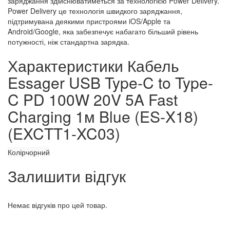
заряджання здійснюватиметься за технологією Power Delivery.
Power Delivery це технологія швидкого заряджання,
підтримувана деякими пристроями iOS/Apple та
Android/Google, яка забезпечує набагато більший рівень
потужності, ніж стандартна зарядка.
Характеристики Кабель
Essager USB Type-C to Type-
C PD 100W 20V 5A Fast
Charging 1м Blue (ES-X18)
(EXCTT1-XC03)
Колір
чорний
Залишити відгук
Немає відгуків про цей товар.