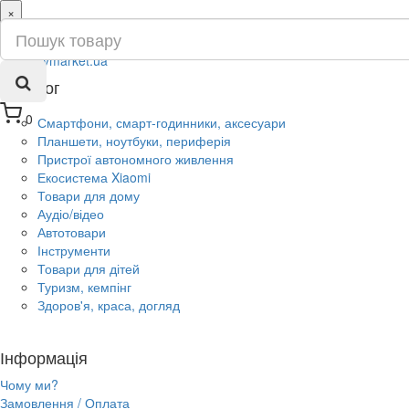
×
ru
ua
Каталог
0
Смартфони, смарт-годинники, аксесуари
Планшети, ноутбуки, периферія
Пристрої автономного живлення
Екосистема Xiaomi
Товари для дому
Аудіо/відео
Автотовари
Інструменти
Товари для дітей
Туризм, кемпінг
Здоров'я, краса, догляд
Інформація
Чому ми?
Замовлення / Оплата