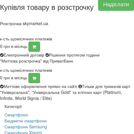
Надіслати
Купівля товару в розстрочку
Розстрочка skymarket.ua
к-сть щомісячних платежів
0
грн в місяць
Електронний договір
Рішення протягом години
"Миттєва розстрочка" від ПриватБанк
к-сть щомісячних платежів
0
грн в місяць
Миттєве оформлення прямо на сайті
Тільки для тримачів карт
"Універсальна", "Універсальна Gold" та елітних карт (Platinum,
Infinite, World Signia / Elite)
Категорії
Смартфони
Бюджетні смартфони
Смартфони Samsung
Смартфони Xiaomi