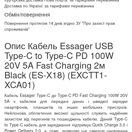
Доставка по Україні:
за тарифами перевізника
Обмін/повернення
Повернення протягом
14 днів
згідно ЗУ "Про захист прав
спроживачів"
Опис Кабель Essager USB
Type-C to Type-C PD 100W
20V 5A Fast Charging 2м
Black (ES-X18) (EXCTT1-
XCA01)
Кабель Essager Type-C до Type-C PD Fast Charging 100W 20V
5A є кабелем для передачі даних і швидкої зарядки
смартфонів, планшетів та інших мобільних пристроїв.
Нейлонова обплетення високої щільності служить надійним
захистом від перегинів та пошкоджень кабелю. Даний Type-C
to Type-C кабель для заряджання підтримує Quick Charge 3.0 і
Power Delivery 2.0, а, отже, дозволяє ще швидше оновлення