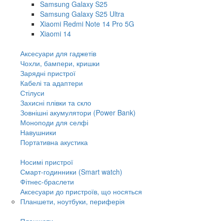
Samsung Galaxy S25
Samsung Galaxy S25 Ultra
Xiaomi Redmi Note 14 Pro 5G
Xiaomi 14
Аксесуари для гаджетів
Чохли, бампери, кришки
Зарядні пристрої
Кабелі та адаптери
Стілуси
Захисні плівки та скло
Зовнішні акумулятори (Power Bank)
Моноподи для селфі
Навушники
Портативна акустика
Носимі пристрої
Смарт-годинники (Smart watch)
Фітнес-браслети
Аксесуари до пристроїв, що носяться
Планшети, ноутбуки, периферія
Планшети