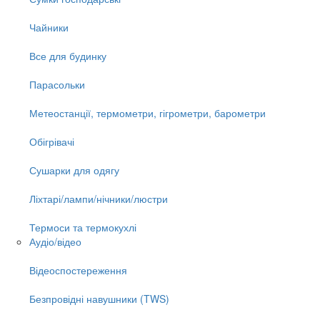
Чайники
Все для будинку
Парасольки
Метеостанції, термометри, гігрометри, барометри
Обігрівачі
Сушарки для одягу
Ліхтарі/лампи/нічники/люстри
Термоси та термокухлі
Аудіо/відео
Відеоспостереження
Безпровідні навушники (TWS)