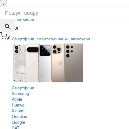
×
ru
ua
Каталог
0
Смартфони, смарт-годинники, аксесуари
Смартфони
Samsung
Apple
Huawei
Xiaomi
Oneplus
Google
CAT