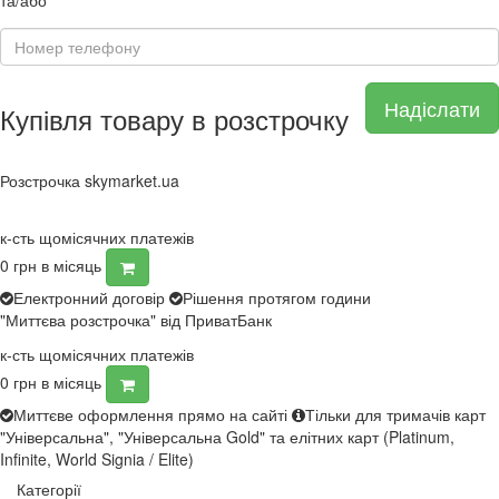
та/або
Надіслати
Купівля товару в розстрочку
Розстрочка skymarket.ua
к-сть щомісячних платежів
0
грн в місяць
Електронний договір
Рішення протягом години
"Миттєва розстрочка" від ПриватБанк
к-сть щомісячних платежів
0
грн в місяць
Миттєве оформлення прямо на сайті
Тільки для тримачів карт
"Універсальна", "Універсальна Gold" та елітних карт (Platinum,
Infinite, World Signia / Elite)
Категорії