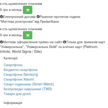
к-сть щомісячних платежів
0
грн в місяць
Електронний договір
Рішення протягом години
"Миттєва розстрочка" від ПриватБанк
к-сть щомісячних платежів
0
грн в місяць
Миттєве оформлення прямо на сайті
Тільки для тримачів карт
"Універсальна", "Універсальна Gold" та елітних карт (Platinum,
Infinite, World Signia / Elite)
Категорії
Смартфони
Бюджетні смартфони
Смартфони Samsung
Смартфони Xiaomi
Смарт-годинники (Smart Watch)
Безпроводні навушники (TWS)
Товари для дітей
Інформація