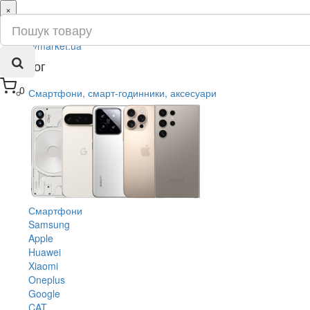
×
ru
ua
Каталог
0
Смартфони, смарт-годинники, аксесуари
Смартфони
Samsung
Apple
Huawei
Xiaomi
Oneplus
Google
CAT