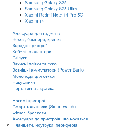
Samsung Galaxy S25
Samsung Galaxy S25 Ultra
Xiaomi Redmi Note 14 Pro 5G
Xiaomi 14
Аксесуари для гаджетів
Чохли, бампери, кришки
Зарядні пристрої
Кабелі та адаптери
Стілуси
Захисні плівки та скло
Зовнішні акумулятори (Power Bank)
Моноподи для селфі
Навушники
Портативна акустика
Носимі пристрої
Смарт-годинники (Smart watch)
Фітнес-браслети
Аксесуари до пристроїв, що носяться
Планшети, ноутбуки, периферія
Планшети