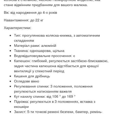
стане відмінним придбанням для вашого малюка.
Вік: від народження до 4-х років
Навантаження: до 22 кг
Характеристики:
Тип: прогулянкова коляска-книжка, з автоматичним
складанням
Матеріал рами: алюміній
Тканина: одношарова, щільна
Водовідштовхувальне просочення: є
Капюшон: глибокий, регулюється застібкою-блискавкою,
задня частина капюшона відстібається для кращої
вентиляції у спекотний період
Кишеня для дрібниць
Оглядове вікно
Регулювання спинки: 3 положення, положення
регулюються натисканням важеля
Кут нахилу спинки: від 106 ° до 169 °
Підніжка: регулюється в 3 положеннях, вставка з
екошкіри
Захист: 5-ти точкові ремені безпеки, бампер, ремінь-