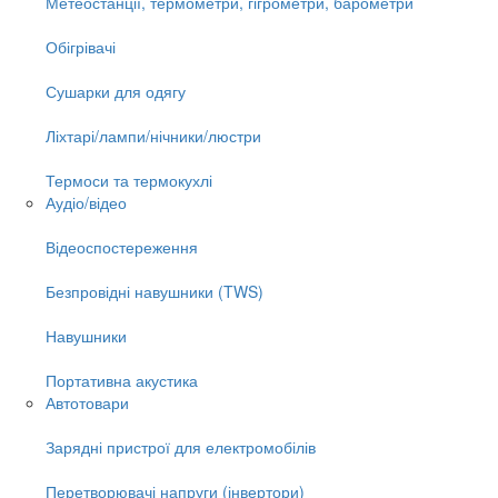
Метеостанції, термометри, гігрометри, барометри
Обігрівачі
Сушарки для одягу
Ліхтарі/лампи/нічники/люстри
Термоси та термокухлі
Аудіо/відео
Відеоспостереження
Безпровідні навушники (TWS)
Навушники
Портативна акустика
Автотовари
Зарядні пристрої для електромобілів
Перетворювачі напруги (інвертори)