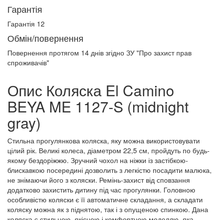
Гарантія
Гарантія 12
Обмін/повернення
Повернення протягом
14 днів
згідно ЗУ "Про захист прав
спроживачів"
Опис Коляска El Camino
BEYA ME 1127-S (midnight
gray)
Стильна прогулянкова коляска, яку можна використовувати
цілий рік. Великі колеса, діаметром 22,5 см, пройдуть по будь-
якому бездоріжжю. Зручний чохол на ніжки із застібкою-
блискавкою посередині дозволить з легкістю посадити малюка,
не знімаючи його з коляски. Ремінь-захист від сповзання
додатково захистить дитину під час прогулянки. Головною
особливістю коляски є її автоматичне складання, а складати
коляску можна як з піднятою, так і з опущеною спинкою. Дана
коляска є стильною, якісною і комфортною моделлю, яка