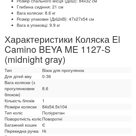
Розмір спального місця (ДхШ): 84х32 см
Глибина сидіння: 21 см
Вага коляски: 8.6 кг
Розмір упаковки (ДxШxВ): 47x27x54 см
Вага в упаковці: 9.9 кг
Характеристики Коляска El
Camino BEYA ME 1127-S
(midnight gray)
Тип
Візок для прогулянок
Для дітей віку
0-36
Вага коляски (з
прогулянковим
8.6
блоком)
Кількість блоків
1
Розміри коляски
84x54.5x104
Тип коліс
Поліуретан
Поворотність коліс
Поворотні
Багажний кошик
Є
Перекидна ручка
Ні