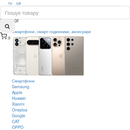
ru
ua
×
Каталог
Смартфони, смарт-годинники, аксесуари
0
Смартфони
Samsung
Apple
Huawei
Xiaomi
Oneplus
Google
CAT
OPPO