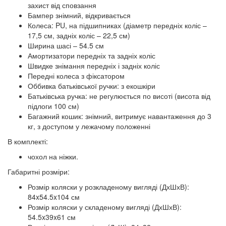
захист від сповзання
Бампер знімний, відкривається
Колеса: PU, на підшипниках (діаметр передніх коліс –
17,5 см, задніх коліс – 22,5 см)
Ширина шасі – 54.5 см
Амортизатори передніх та задніх коліс
Швидке знімання передніх і задніх коліс
Передні колеса з фіксатором
Оббивка батьківської ручки: з екошкіри
Батьківська ручка: не регулюється по висоті (висота від
підлоги 100 см)
Багажний кошик: знімний, витримує навантаження до 3
кг, з доступом у лежачому положенні
В комплекті:
чохол на ніжки.
Габаритні розміри:
Розмір коляски у розкладеному вигляді (ДхШхВ):
84x54.5x104 см
Розмір коляски у складеному вигляді (ДхШхВ):
54.5x39x61 см