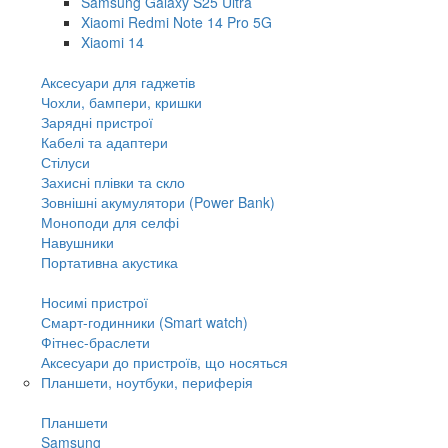
Samsung Galaxy S25 Ultra
Xiaomi Redmi Note 14 Pro 5G
Xiaomi 14
Аксесуари для гаджетів
Чохли, бампери, кришки
Зарядні пристрої
Кабелі та адаптери
Стілуси
Захисні плівки та скло
Зовнішні акумулятори (Power Bank)
Моноподи для селфі
Навушники
Портативна акустика
Носимі пристрої
Смарт-годинники (Smart watch)
Фітнес-браслети
Аксесуари до пристроїв, що носяться
Планшети, ноутбуки, периферія
Планшети
Samsung