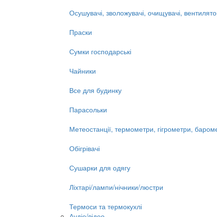
Осушувачі, зволожувачі, очищувачі, вентилят
Праски
Сумки господарські
Чайники
Все для будинку
Парасольки
Метеостанції, термометри, гігрометри, баром
Обігрівачі
Сушарки для одягу
Ліхтарі/лампи/нічники/люстри
Термоси та термокухлі
Аудіо/відео