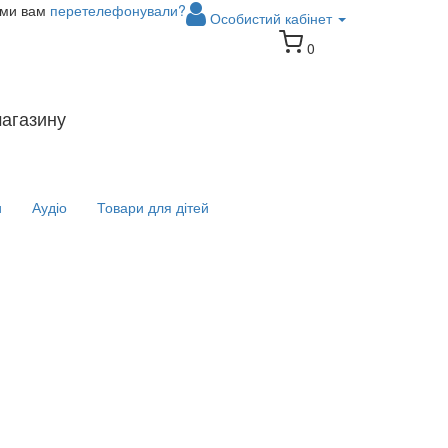
 ми вам
перетелефонували?
Особистий кабінет
0
магазину
и
Аудіо
Товари для дітей