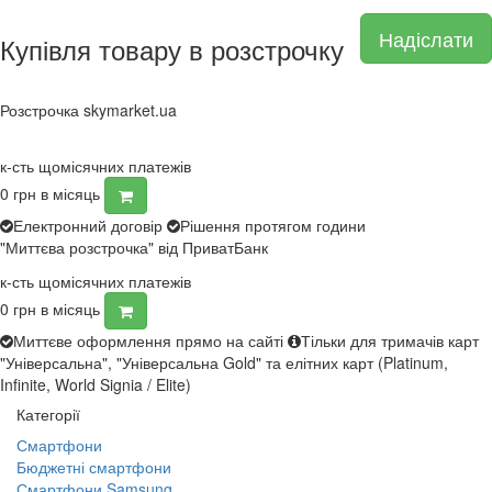
Надіслати
Купівля товару в розстрочку
Розстрочка skymarket.ua
к-сть щомісячних платежів
0
грн в місяць
Електронний договір
Рішення протягом години
"Миттєва розстрочка" від ПриватБанк
к-сть щомісячних платежів
0
грн в місяць
Миттєве оформлення прямо на сайті
Тільки для тримачів карт
"Універсальна", "Універсальна Gold" та елітних карт (Platinum,
Infinite, World Signia / Elite)
Категорії
Смартфони
Бюджетні смартфони
Смартфони Samsung