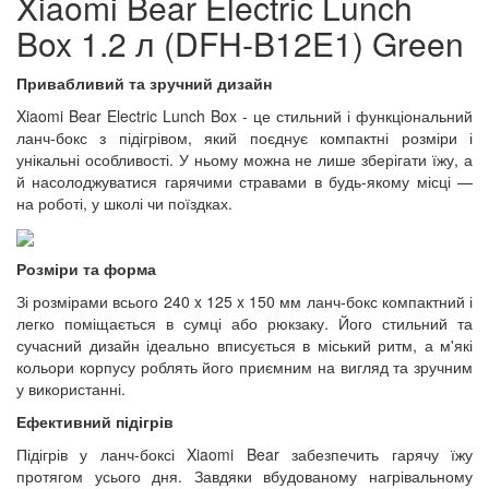
Xiaomi Bear Electric Lunch
Box 1.2 л (DFH-B12E1) Green
Привабливий та зручний дизайн
Xiaomi Bear Electric Lunch Box - це стильний і функціональний
ланч-бокс з підігрівом, який поєднує компактні розміри і
унікальні особливості. У ньому можна не лише зберігати їжу, а
й насолоджуватися гарячими стравами в будь-якому місці —
на роботі, у школі чи поїздках.
Розміри та форма
Зі розмірами всього 240 x 125 x 150 мм ланч-бокс компактний і
легко поміщається в сумці або рюкзаку. Його стильний та
сучасний дизайн ідеально вписується в міський ритм, а м'які
кольори корпусу роблять його приємним на вигляд та зручним
у використанні.
Ефективний підігрів
Підігрів у ланч-боксі Xiaomi Bear забезпечить гарячу їжу
протягом усього дня. Завдяки вбудованому нагрівальному