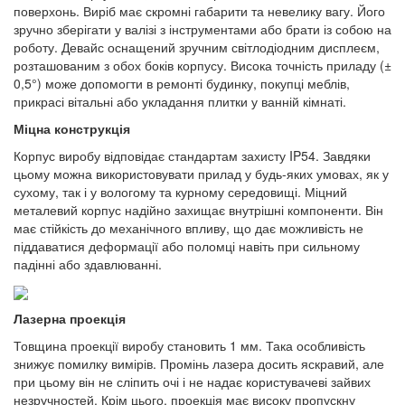
поверхонь. Виріб має скромні габарити та невелику вагу. Його
зручно зберігати у валізі з інструментами або брати із собою на
роботу. Девайс оснащений зручним світлодіодним дисплеєм,
розташованим з обох боків корпусу. Висока точність приладу (±
0,5°) може допомогти в ремонті будинку, покупці меблів,
прикрасі вітальні або укладання плитки у ванній кімнаті.
Міцна конструкція
Корпус виробу відповідає стандартам захисту IP54. Завдяки
цьому можна використовувати прилад у будь-яких умовах, як у
сухому, так і у вологому та курному середовищі. Міцний
металевий корпус надійно захищає внутрішні компоненти. Він
має стійкість до механічного впливу, що дає можливість не
піддаватися деформації або поломці навіть при сильному
падінні або здавлюванні.
Лазерна проекція
Товщина проекції виробу становить 1 мм. Така особливість
знижує помилку вимірів. Промінь лазера досить яскравий, але
при цьому він не сліпить очі і не надає користувачеві зайвих
незручностей. Крім цього, проекція має високу пропускну