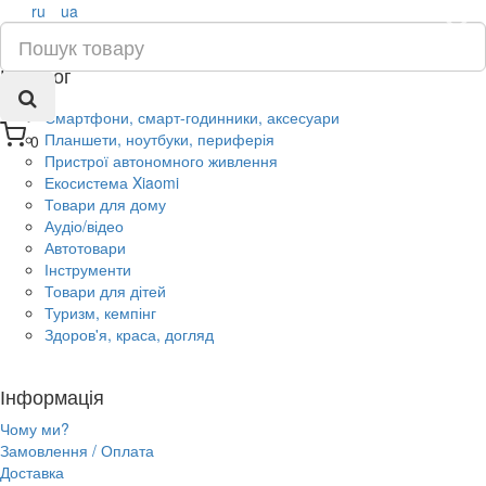
ru
ua
×
Каталог
Смартфони, смарт-годинники, аксесуари
Планшети, ноутбуки, периферія
0
Пристрої автономного живлення
Екосистема Xiaomi
Товари для дому
Аудіо/відео
Автотовари
Інструменти
Товари для дітей
Туризм, кемпінг
Здоров'я, краса, догляд
Інформація
Чому ми?
Замовлення / Оплата
Доставка