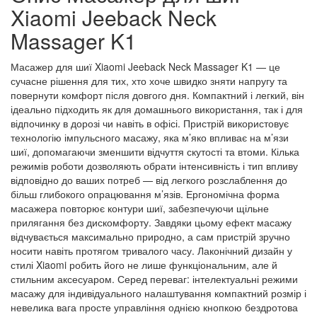
Xiaomi Jeeback Neck
Massager K1
Масажер для шиї Xiaomi Jeeback Neck Massager K1 — це
сучасне рішення для тих, хто хоче швидко зняти напругу та
повернути комфорт після довгого дня. Компактний і легкий, він
ідеально підходить як для домашнього використання, так і для
відпочинку в дорозі чи навіть в офісі. Пристрій використовує
технологію імпульсного масажу, яка м’яко впливає на м’язи
шиї, допомагаючи зменшити відчуття скутості та втоми. Кілька
режимів роботи дозволяють обрати інтенсивність і тип впливу
відповідно до ваших потреб — від легкого розслаблення до
більш глибокого опрацювання м’язів. Ергономічна форма
масажера повторює контури шиї, забезпечуючи щільне
прилягання без дискомфорту. Завдяки цьому ефект масажу
відчувається максимально природно, а сам пристрій зручно
носити навіть протягом тривалого часу. Лаконічний дизайн у
стилі Xiaomi робить його не лише функціональним, але й
стильним аксесуаром. Серед переваг: інтелектуальні режими
масажу для індивідуального налаштування компактний розмір і
невелика вага просте управління однією кнопкою бездротова