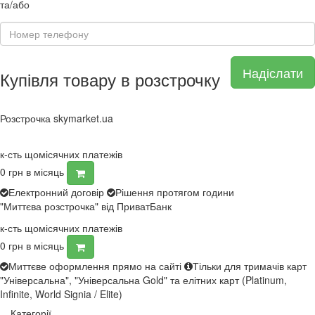
та/або
Надіслати
Купівля товару в розстрочку
Розстрочка skymarket.ua
к-сть щомісячних платежів
0
грн в місяць
Електронний договір
Рішення протягом години
"Миттєва розстрочка" від ПриватБанк
к-сть щомісячних платежів
0
грн в місяць
Миттєве оформлення прямо на сайті
Тільки для тримачів карт
"Універсальна", "Універсальна Gold" та елітних карт (Platinum,
Infinite, World Signia / Elite)
Категорії