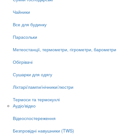
Чайники
Все для будинку
Парасольки
Метеостанції, термометри, гігрометри, барометри
Обігрівачі
Сушарки для одягу
Ліхтарі/лампи/нічники/люстри
Термоси та термокухлі
Аудіо/відео
Відеоспостереження
Безпровідні навушники (TWS)