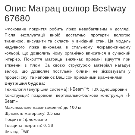
Опис Матрац велюр Bestway
67680
Флоковане покриття робить ліжко невибагливим у догляді.
Після експлуатації виріб достатньо протерти вологою
тканиною, висушити та скласти у вихідний стан. Ця модель
надувного ліжка виконана в стильному яскраво-синьому
кольорі, що дозволить йому органічно вписатися в сучасний
інтер'єр. Покриття матраца викликає приємні відчуття при
зіткненні з тілом. За своєю структурою матеріал нагадує
велюр, що дозволяє постільній білизні не зісковзувати у
процесі сну, та наповнює Ваш сон приємними враженнями!
Внутрішня будова:
Технологія (внутрішня система): I-Beam™: ПВХ одношаровий
Конструкція: поздовжня, вертикально-балкова конструкція «I-
Beam»
Максимальне навантаження: до 100 кг
Щільність матеріалу: 0.5 мм
Покриття: флоковане
Товщина покриття: 0. 38
Вигляд: Twin