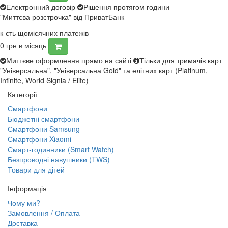
Електронний договір
Рішення протягом години
"Миттєва розстрочка" від ПриватБанк
к-сть щомісячних платежів
0
грн в місяць
Миттєве оформлення прямо на сайті
Тільки для тримачів карт
"Універсальна", "Універсальна Gold" та елітних карт (Platinum,
Infinite, World Signia / Elite)
Категорії
Смартфони
Бюджетні смартфони
Смартфони Samsung
Смартфони Xiaomi
Смарт-годинники (Smart Watch)
Безпроводні навушники (TWS)
Товари для дітей
Інформація
Чому ми?
Замовлення / Оплата
Доставка