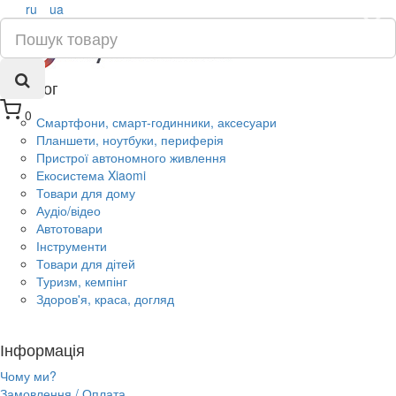
ru
ua
×
Каталог
0
Смартфони, смарт-годинники, аксесуари
Планшети, ноутбуки, периферія
Пристрої автономного живлення
Екосистема Xiaomi
Товари для дому
Аудіо/відео
Автотовари
Інструменти
Товари для дітей
Туризм, кемпінг
Здоров'я, краса, догляд
Інформація
Чому ми?
Замовлення / Оплата