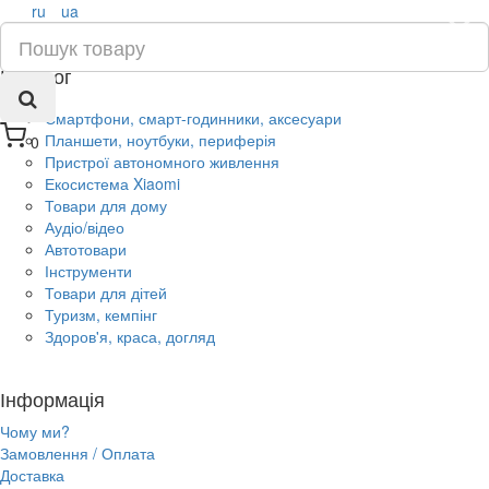
ru
ua
×
Каталог
Смартфони, смарт-годинники, аксесуари
Планшети, ноутбуки, периферія
0
Пристрої автономного живлення
Екосистема Xiaomi
Товари для дому
Аудіо/відео
Автотовари
Інструменти
Товари для дітей
Туризм, кемпінг
Здоров'я, краса, догляд
Інформація
Чому ми?
Замовлення / Оплата
Доставка