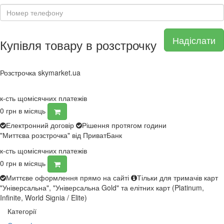
Надіслати
Купівля товару в розстрочку
Розстрочка skymarket.ua
к-сть щомісячних платежів
0
грн в місяць
Електронний договір
Рішення протягом години
"Миттєва розстрочка" від ПриватБанк
к-сть щомісячних платежів
0
грн в місяць
Миттєве оформлення прямо на сайті
Тільки для тримачів карт
"Універсальна", "Універсальна Gold" та елітних карт (Platinum,
Infinite, World Signia / Elite)
Категорії