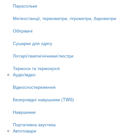
Парасольки
Метеостанції, термометри, гігрометри, барометри
Обігрівачі
Сушарки для одягу
Ліхтарі/лампи/нічники/люстри
Термоси та термокухлі
Аудіо/відео
Відеоспостереження
Безпровідні навушники (TWS)
Навушники
Портативна акустика
Автотовари