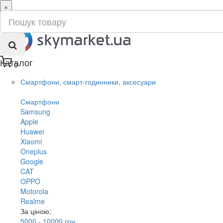
×
ru
ua
Каталог
0
Смартфони, смарт-годинники, аксесуари
Смартфони
Samsung
Apple
Huawei
Xiaomi
Oneplus
Google
CAT
OPPO
Motorola
Realme
За ціною:
5000 - 10000 грн