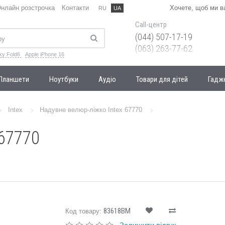
нлайн розстрочка
Контакти
Хочете, щоб ми 
RU
UA
Call-центр
(044) 507-17-19
(063) 263-77-62
xy Fold6
Apple iPhone 16
Планшети
Ноутбуки
Аудіо
Товари для дітей
Гадж
Intex
Надувне велюр-ліжко Intex 67770
67770
83618BM
Код товару: