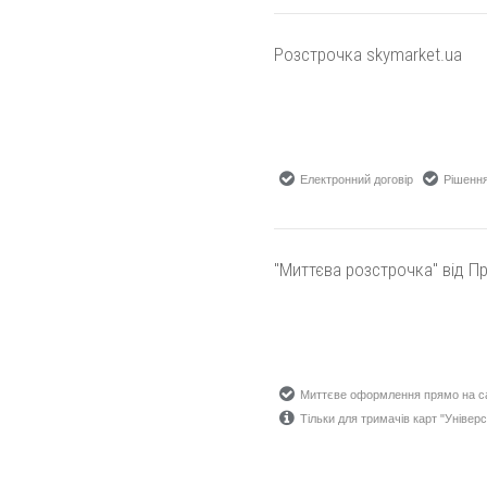
Розстрочка skymarket.ua
Електронний договір
Рішення
"Миттєва розстрочка" від П
Миттєве оформлення прямо на са
Тільки для тримачів карт "Універсал