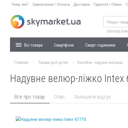
Чому ми?
Замовлення / Оплата
Доставка
Гарантія / Обмін
О
Samsung Gala
Всі товари
Смартфони
Смарт-годинники
Главная
Товари для дітей
Басейни, надувні матраци
Надувне велюр-ліжко Intex 
Все про товар
Опис
Залишити відгук