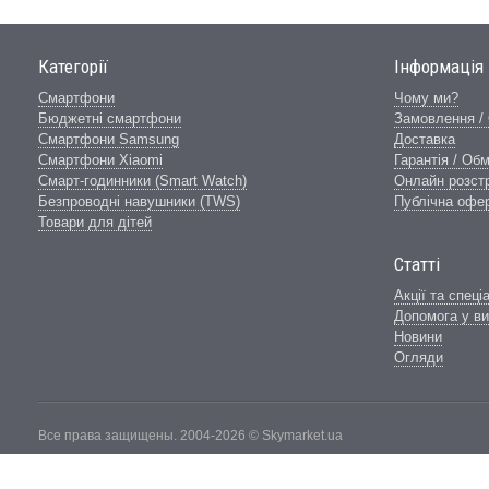
Категорії
Інформація
Смартфони
Чому ми?
Бюджетні смартфони
Замовлення /
Смартфони Samsung
Доставка
Смартфони Xiaomi
Гарантія / Обм
Смарт-годинники (Smart Watch)
Онлайн розст
Безпроводні навушники (TWS)
Публічна офе
Товари для дітей
Статті
Акції та спеці
Допомога у ви
Новини
Огляди
Все права защищены. 2004-2026 © Skymarket.ua