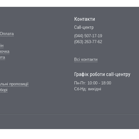
Контакти
Call-центр
 Оплата
(044) 507-17-19
(063) 263-77-62
ін
рочка
рта
Всі контакти
Графік роботи сall-центру
Пн-Пт: 10:00 - 18:00
альні пропозиції
Сб-Нд: вихідні
борі