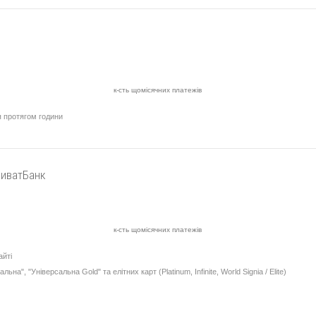
к-сть щомісячних платежів
 протягом години
риватБанк
к-сть щомісячних платежів
йті
ьна", "Універсальна Gold" та елітних карт (Platinum, Infinite, World Signia / Elite)