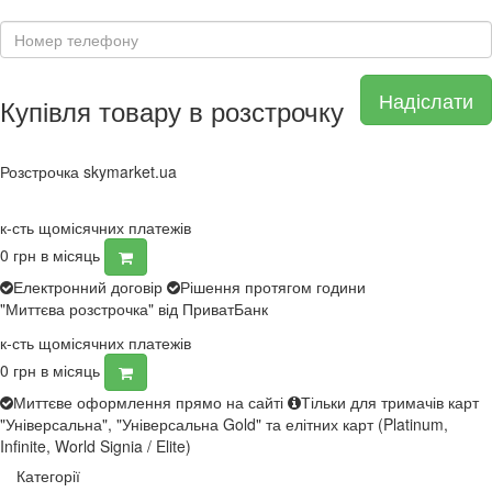
Надіслати
Купівля товару в розстрочку
Розстрочка skymarket.ua
к-сть щомісячних платежів
0
грн в місяць
Електронний договір
Рішення протягом години
"Миттєва розстрочка" від ПриватБанк
к-сть щомісячних платежів
0
грн в місяць
Миттєве оформлення прямо на сайті
Тільки для тримачів карт
"Універсальна", "Універсальна Gold" та елітних карт (Platinum,
Infinite, World Signia / Elite)
Категорії