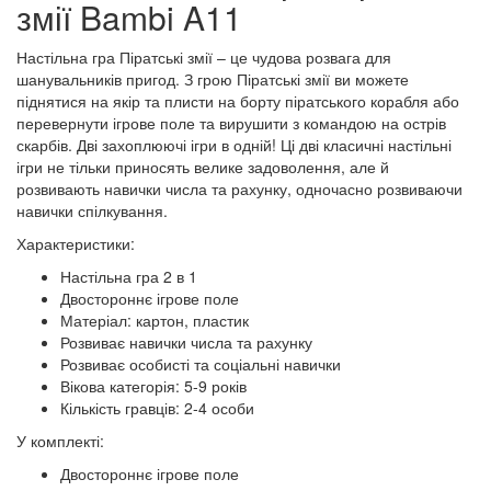
змії Bambi A11
Настільна гра Піратські змії – це чудова розвага для
шанувальників пригод. З грою Піратські змії ви можете
піднятися на якір та плисти на борту піратського корабля або
перевернути ігрове поле та вирушити з командою на острів
скарбів. Дві захоплюючі ігри в одній! Ці дві класичні настільні
ігри не тільки приносять велике задоволення, але й
розвивають навички числа та рахунку, одночасно розвиваючи
навички спілкування.
Характеристики:
Настільна гра 2 в 1
Двостороннє ігрове поле
Матеріал: картон, пластик
Розвиває навички числа та рахунку
Розвиває особисті та соціальні навички
Вікова категорія: 5-9 років
Кількість гравців: 2-4 особи
У комплекті:
Двостороннє ігрове поле