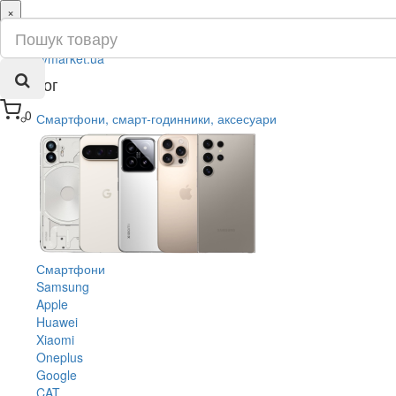
×
ru
ua
Каталог
0
Смартфони, смарт-годинники, аксесуари
Смартфони
Samsung
Apple
Huawei
Xiaomi
Oneplus
Google
CAT