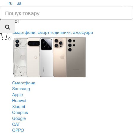
ru
ua
×
Каталог
Смартфони, смарт-годинники, аксесуари
0
Смартфони
Samsung
Apple
Huawei
Xiaomi
Oneplus
Google
CAT
OPPO