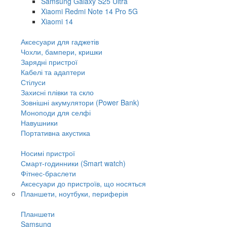
Samsung Galaxy S25 Ultra
Xiaomi Redmi Note 14 Pro 5G
Xiaomi 14
Аксесуари для гаджетів
Чохли, бампери, кришки
Зарядні пристрої
Кабелі та адаптери
Стілуси
Захисні плівки та скло
Зовнішні акумулятори (Power Bank)
Моноподи для селфі
Навушники
Портативна акустика
Носимі пристрої
Смарт-годинники (Smart watch)
Фітнес-браслети
Аксесуари до пристроїв, що носяться
Планшети, ноутбуки, периферія
Планшети
Samsung