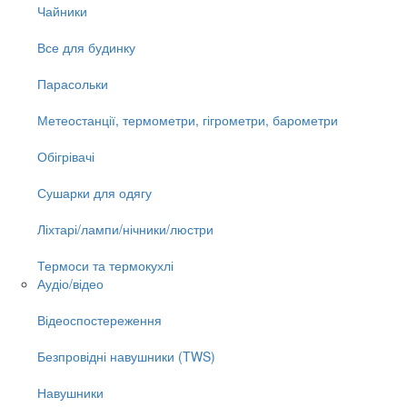
Чайники
Все для будинку
Парасольки
Метеостанції, термометри, гігрометри, барометри
Обігрівачі
Сушарки для одягу
Ліхтарі/лампи/нічники/люстри
Термоси та термокухлі
Аудіо/відео
Відеоспостереження
Безпровідні навушники (TWS)
Навушники