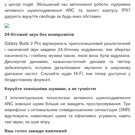
у центрі подій. Збільшений час автономної роботи, підтримка
активного шумоподавлення АNC та захист корпусу IPX7
дарують відчуття свободи за будь-яких обставин.
24-бітовий звук без компромісів
Galaxy Buds 2 Pro відтворюють приголомшливий реалістичний
і насичений звук завдяки 24-бітному кодуванню, яке зберігає
насиченість і глибину музики такою, якою вона була задумана.
Двосмугові динаміки, низькочастотний динамік та твіттер
забезпечують потужне деталізоване звучання в широкому
діапазоні частот. Слухайте аудіо Hi-Fi, яке тепер доступне у
бездротовому форматі.
Керуйте зовнішніми шумами, а не гучністю
З інтелектуальною технологією активного шумоподавлення
АNC зовнішні шуми більше не завадять прослуховування. Три
мікрофони з оптимальним співвідношенням сигнал/шум (SNR)
відстежують навколишні шуми та ефективно усувають навіть
такі звуки, як шум вітру.
Ваш голос завжди важливий