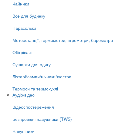
Чайники
Все для будинку
Парасольки
Метеостанції, термометри, гігрометри, барометри
Обігрівачі
Сушарки для одягу
Ліхтарі/лампи/нічники/люстри
Термоси та термокухлі
Аудіо/відео
Відеоспостереження
Безпровідні навушники (TWS)
Навушники