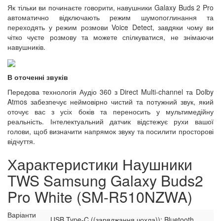
Як тільки ви починаєте говорити, навушники Galaxy Buds 2 Pro
автоматично відключають режим шумопоглинання та
переходять у режим розмови Voice Detect, завдяки чому ви
чітко чуєте розмову та можете спілкуватися, не знімаючи
навушників.
В оточенні звуків
Передова технологія Аудіо 360 з Direct Multi-channel та Dolby
Atmos забезпечує неймовірно чистий та потужний звук, який
оточує вас з усіх боків та переносить у мультимедійну
реальність. Інтелектуальний датчик відстежує рухи вашої
голови, щоб визначити напрямок звуку та посилити просторові
відчуття.
Характеристики Наушники
TWS Samsung Galaxy Buds2
Pro White (SM-R510NZWA)
Варіанти
USB Type-C ((заряджання чохла)); Bluetooth