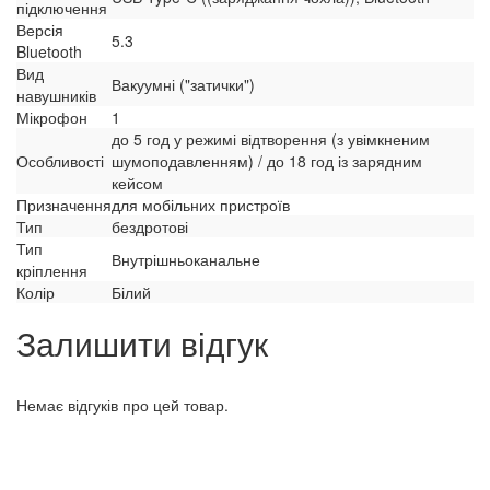
підключення
Версія
5.3
Bluetooth
Вид
Вакуумні ("затички")
навушників
Мікрофон
1
до 5 год у режимі відтворення (з увімкненим
Особливості
шумоподавленням) / до 18 год із зарядним
кейсом
Призначення
для мобільних пристроїв
Тип
бездротові
Тип
Внутрішньоканальне
кріплення
Колір
Білий
Залишити відгук
Немає відгуків про цей товар.