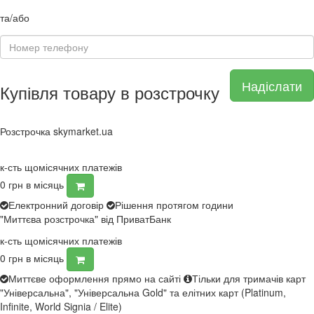
та/або
Надіслати
Купівля товару в розстрочку
Розстрочка skymarket.ua
к-сть щомісячних платежів
0
грн в місяць
Електронний договір
Рішення протягом години
"Миттєва розстрочка" від ПриватБанк
к-сть щомісячних платежів
0
грн в місяць
Миттєве оформлення прямо на сайті
Тільки для тримачів карт
"Універсальна", "Універсальна Gold" та елітних карт (Platinum,
Infinite, World Signia / Elite)