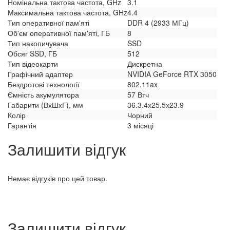
Номінальна тактова частота, GHz
3.1
Максимальна тактова частота, GHz
4.4
Тип оперативної пам'яті
DDR 4 (2933 МГц)
Об'єм оперативної пам'яті, ГБ
8
Тип накопичувача
SSD
Обсяг SSD, ГБ
512
Тип відеокарти
Дискретна
Графічний адаптер
NVIDIA GeForce RTX 3050
Бездротові технології
802.11ax
Ємність акумулятора
57 Втч
Габарити (ВхШхГ), мм
36.3.4х25.5х23.9
Колір
Чорний
Гарантія
3 місяці
Залишити відгук
Немає відгуків про цей товар.
Залишити відгук