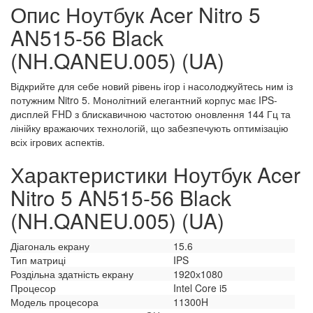
Опис Ноутбук Acer Nitro 5
AN515-56 Black
(NH.QANEU.005) (UA)
Відкрийте для себе новий рівень ігор і насолоджуйтесь ним із
потужним Nitro 5. Монолітний елегантний корпус має IPS-
дисплей FHD з блискавичною частотою оновлення 144 Гц та
лінійку вражаючих технологій, що забезпечують оптимізацію
всіх ігрових аспектів.
Характеристики Ноутбук Acer
Nitro 5 AN515-56 Black
(NH.QANEU.005) (UA)
Діагональ екрану
15.6
Тип матриці
IPS
Роздільна здатність екрану
1920х1080
Процесор
Intel Core i5
Модель процесора
11300H