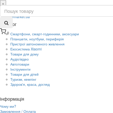
×
ru
ua
Каталог
0
Смартфони, смарт-годинники, аксесуари
Планшети, ноутбуки, периферія
Пристрої автономного живлення
Екосистема Xiaomi
Товари для дому
Аудіо/відео
Автотовари
Інструменти
Товари для дітей
Туризм, кемпінг
Здоров'я, краса, догляд
Інформація
Чому ми?
Замовлення / Оплата