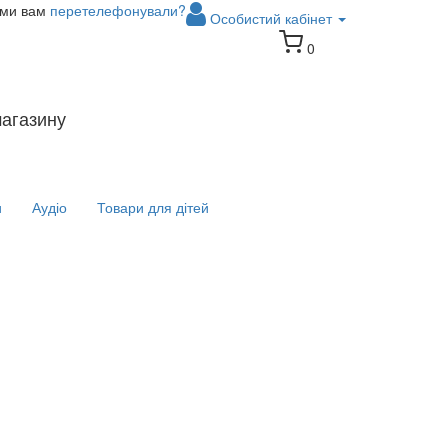
 ми вам
перетелефонували?
Особистий кабінет
0
магазину
и
Аудіо
Товари для дітей