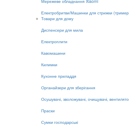
Мережеве обладнання Xiaomi
Електробритви/Машинки для стрижки (тример
Товари для дому
Диспенсери для мила
Електроплити
Кавомашини
Килимки
Кухонне приладдя
Органайзери для зберігання
Осушувачі, зволожувачі, очищувачі, вентилят
Праски
Сумки господарські