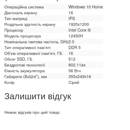
Операційна система
Windows 10 Home
Діагональ екрану
16
Тип матриці
IPS
Роздільна здатність екрану
1920x1200
Процесор
Intel Core i5
Модель процесора
12450H
Номінальна тактова частота, GHz
2.0
Тип оперативної пам'яті
DDR 5
Об'єм оперативної пам'яті, ГБ
16
Обсяг SSD, ГБ
512
Бездротові технології
802.11ax
Ємність акумулятора
56 Втч
Габарити (ВхШхГ), мм
355x249x16
Колір
Сірий
Залишити відгук
Немає відгуків про цей товар.