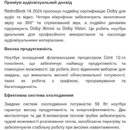
Преміум аудіовізуальний досвід
RedmiBook 16 2024 пропонує подвійну сертифікацію Dolby для
аудіо та відео. Чотири мікрофони забезпечують захоплення
звуку на 360° та спрямований звук, а подвійні динаміки
підтримують Dolby Atmos та Dolby Vision. Це робить ноутбук
ідеальним для професійного використання та насолоди
аудіовізуальними матеріалами.
Висока продуктивність
Ноутбук оснащений флагманським процесором Core 12-го
покоління, що забезпечує найвищу продуктивність та
повноцінні можливості. Це робить його відмінним вибором для
завдань, що вимагають високої обчислювальної потужності,
таких як робота з графікою, програмування та
багатозадачність.
Ефективна система охолодження
Завдяки системі охолодження потужністю 56 Вт ноутбук
гарантує високу продуктивність та енергоефективність. Два
вентилятори та дві 8-міліметрові теплові трубки забезпечують
чудові можливості розсіювання тепла, запобігаючи перегріву та
забезпечуючи стабільну роботу при високих навантаженнях.