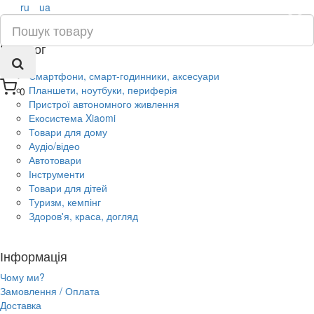
ru
ua
×
Каталог
Смартфони, смарт-годинники, аксесуари
Планшети, ноутбуки, периферія
0
Пристрої автономного живлення
Екосистема Xiaomi
Товари для дому
Аудіо/відео
Автотовари
Інструменти
Товари для дітей
Туризм, кемпінг
Здоров'я, краса, догляд
Інформація
Чому ми?
Замовлення / Оплата
Доставка