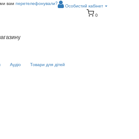
 ми вам
перетелефонували?
Особистий кабінет
0
магазину
и
Аудіо
Товари для дітей