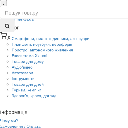
×
ru
ua
Каталог
0
Смартфони, смарт-годинники, аксесуари
Планшети, ноутбуки, периферія
Пристрої автономного живлення
Екосистема Xiaomi
Товари для дому
Аудіо/відео
Автотовари
Інструменти
Товари для дітей
Туризм, кемпінг
Здоров'я, краса, догляд
Інформація
Чому ми?
Замовлення / Оплата