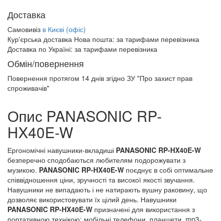
Доставка
Самовивіз
в Києві (офіс)
Кур'єрська доставка Нова пошта:
за тарифами перевізника
Доставка по Україні:
за тарифами перевізника
Обмін/повернення
Повернення протягом
14 днів
згідно ЗУ "Про захист прав
спроживачів"
Опис PANASONIC RP-
HX40E-W
Ергономічні навушники-вкладиші
PANASONIC RP-HX40E-W
безперечно сподобаються любителям подорожувати з
музикою.
PANASONIC RP-HX40E-W
поєднує в собі оптимальне
співвідношення ціни, зручності та високої якості звучання.
Навушники не випадають і не натирають вушну раковину, що
дозволяє використовувати їх цілий день. Навушники
PANASONIC RP-HX40E-W
призначені для використання з
портативною технікою: мобільні телефони, планшети, mp3-