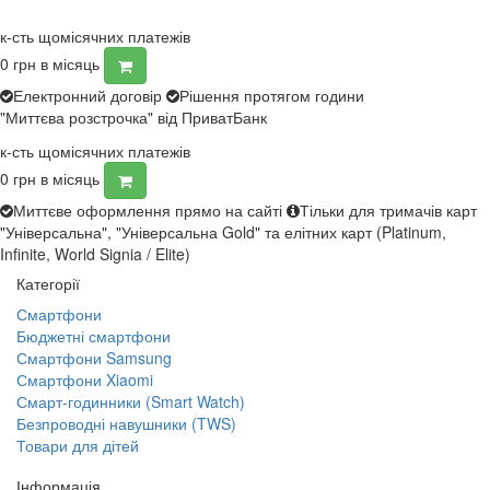
к-сть щомісячних платежів
0
грн в місяць
Електронний договір
Рішення протягом години
"Миттєва розстрочка" від ПриватБанк
к-сть щомісячних платежів
0
грн в місяць
Миттєве оформлення прямо на сайті
Тільки для тримачів карт
"Універсальна", "Універсальна Gold" та елітних карт (Platinum,
Infinite, World Signia / Elite)
Категорії
Смартфони
Бюджетні смартфони
Смартфони Samsung
Смартфони Xiaomi
Смарт-годинники (Smart Watch)
Безпроводні навушники (TWS)
Товари для дітей
Інформація