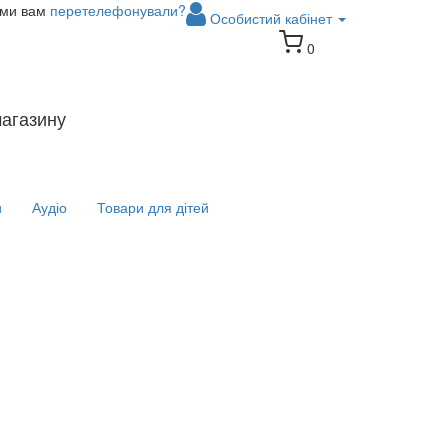
 ми вам
перетелефонували?
Особистий кабінет
0
магазину
и
Аудіо
Товари для дітей