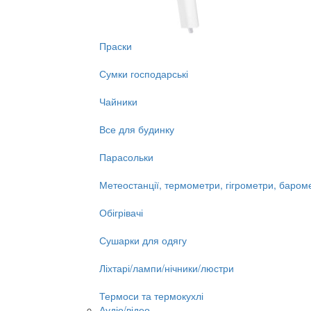
Праски
Сумки господарські
Чайники
Все для будинку
Парасольки
Метеостанції, термометри, гігрометри, баром
Обігрівачі
Сушарки для одягу
Ліхтарі/лампи/нічники/люстри
Термоси та термокухлі
Аудіо/відео