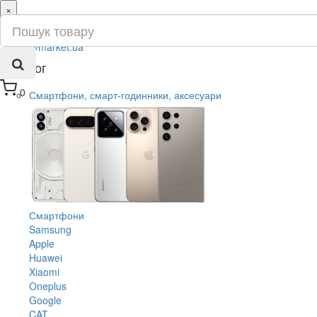
×
ru
ua
Каталог
0
Смартфони, смарт-годинники, аксесуари
Смартфони
Samsung
Apple
Huawei
Xiaomi
Oneplus
Google
CAT