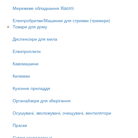
Мережеве обладнання Xiaomi
Електробритви/Машинки для стрижки (тримери)
Товари для дому
Диспенсери для мила
Електроплити
Кавомашини
Килимки
Кухонне приладдя
Органайзери для зберігання
Осушувачі, зволожувачі, очищувачі, вентилятори
Праски
Сумки господарські