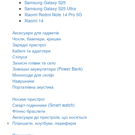
Samsung Galaxy S25
Samsung Galaxy S25 Ultra
Xiaomi Redmi Note 14 Pro 5G
Xiaomi 14
Аксесуари для гаджетів
Чохли, бампери, кришки
Зарядні пристрої
Кабелі та адаптери
Стілуси
Захисні плівки та скло
Зовнішні акумулятори (Power Bank)
Моноподи для селфі
Навушники
Портативна акустика
Носимі пристрої
Смарт-годинники (Smart watch)
Фітнес-браслети
Аксесуари до пристроїв, що носяться
Планшети, ноутбуки, периферія
Планшети