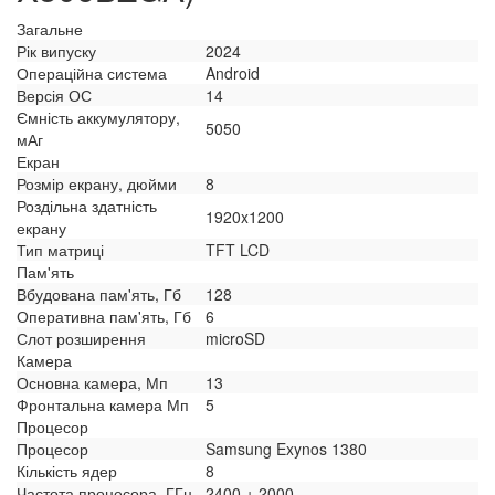
Загальне
Рік випуску
2024
Операційна система
Android
Версія ОС
14
Ємність аккумулятору,
5050
мАг
Екран
Розмір екрану, дюйми
8
Роздільна здатність
1920x1200
екрану
Тип матриці
TFT LCD
Пам'ять
Вбудована пам'ять, Гб
128
Оперативна пам'ять, Гб
6
Слот розширення
microSD
Камера
Основна камера, Мп
13
Фронтальна камера Мп
5
Процесор
Процесор
Samsung Exynos 1380
Кількість ядер
8
Частота процесора, ГГц
2400 + 2000