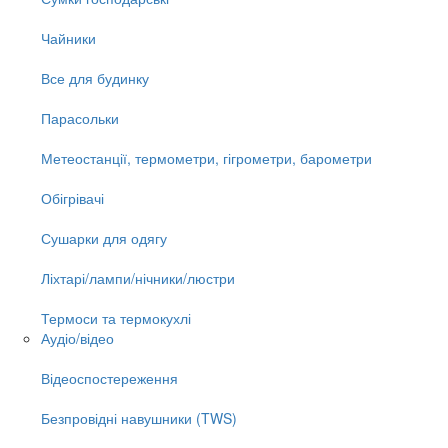
Чайники
Все для будинку
Парасольки
Метеостанції, термометри, гігрометри, барометри
Обігрівачі
Сушарки для одягу
Ліхтарі/лампи/нічники/люстри
Термоси та термокухлі
Аудіо/відео
Відеоспостереження
Безпровідні навушники (TWS)