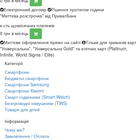
0
грн в місяць
Електронний договір
Рішення протягом години
"Миттєва розстрочка" від ПриватБанк
к-сть щомісячних платежів
0
грн в місяць
Миттєве оформлення прямо на сайті
Тільки для тримачів карт
"Універсальна", "Універсальна Gold" та елітних карт (Platinum,
Infinite, World Signia / Elite)
Категорії
Смартфони
Бюджетні смартфони
Смартфони Samsung
Смартфони Xiaomi
Смарт-годинники (Smart Watch)
Безпроводні навушники (TWS)
Товари для дітей
Інформація
Чому ми?
Замовлення / Оплата