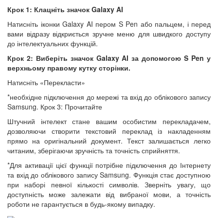
Крок 1: Клацніть значок Galaxy AI
Натисніть іконки Galaxy AI пером S Pen або пальцем, і перед
вами відразу відкриється зручне меню для швидкого доступу
до інтелектуальних функцій.
Крок 2: Виберіть значок Galaxy AI за допомогою S Pen у
верхньому правому кутку сторінки.
Натисніть «Перекласти»
*необхідне підключення до мережі та вхід до облікового запису
Samsung. Крок 3: Прочитайте
Штучний інтелект стане вашим особистим перекладачем,
дозволяючи створити текстовий переклад із накладенням
прямо на оригінальний документ. Текст залишається легко
читаним, зберігаючи зручність та точність сприйняття.
*Для активації цієї функції потрібне підключення до Інтернету
та вхід до облікового запису Samsung. Функція стає доступною
при наборі певної кількості символів. Зверніть увагу, що
доступність може залежати від вибраної мови, а точність
роботи не гарантується в будь-якому випадку.