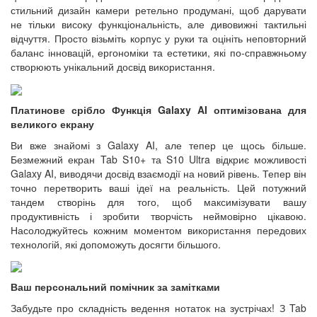
стильний дизайн камери ретельно продумані, щоб дарувати
не тільки високу функціональність, але дивовижні тактильні
відчуття. Просто візьміть корпус у руки та оцініть неповторний
баланс інновацій, ергономіки та естетики, які по-справжньому
створюють унікальний досвід використання.
Платинове срібло Функція Galaxy AI оптимізована для
великого екрану
Ви вже знайомі з Galaxy AI, але тепер це щось більше.
Безмежний екран Tab S10+ та S10 Ultra відкриє можливості
Galaxy AI, виводячи досвід взаємодії на новий рівень. Тепер він
точно перетворить ваші ідеї на реальність. Цей потужний
тандем створінь для того, щоб максимізувати вашу
продуктивність і зробити творчість неймовірно цікавою.
Насолоджуйтесь кожним моментом використання передових
технологій, які допоможуть досягти більшого.
Ваш персональний помічник за замітками
Забудьте про складність ведення нотаток на зустрічах! З Tab