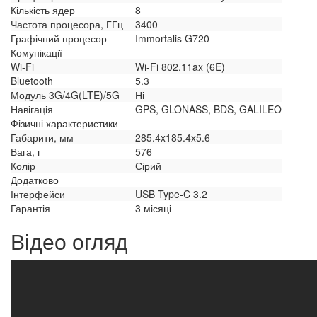
Кількість ядер
8
Частота процесора, ГГц
3400
Графічний процесор
Immortalis G720
Комунікації
Wi-Fi
Wi-Fi 802.11ax (6E)
Bluetooth
5.3
Модуль 3G/4G(LTE)/5G
Ні
Навігація
GPS, GLONASS, BDS, GALILEO
Фізичні характеристики
Габарити, мм
285.4x185.4x5.6
Вага, г
576
Колір
Сірий
Додатково
Інтерфейси
USB Type-C 3.2
Гарантія
3 місяці
Відео огляд