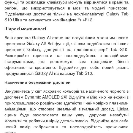
функції та розкладка клавіатури можуть відрізнятися в країні та
регіоні, що використовується в мові та моделі пристрою.
Підсвічування доступне тільки на чохлі-клавіатурі Galaxy Tab
S10 Ultra та активується комбінацією Fn+F12.
Широкі можливості
Ваш арсенал Galaxy AI стане ще потужнішим з кожним новим
пристроєм Galaxy AI! Всі функції, які вам подобалися на інших
пристроях Galaxy, доступні і на планшетах серії Tab S10.
Розширюйте горизонти та насолоджуйтесь інноваційними
інструментами, які допоможуть вам працювати більш
ефективно та креативно. Відкрийте для себе новий рівень
продуктивності Galaxy AI на вашому Tab S10.
Насичений безмежний дисплей
Занурюйтесь у світ яскравих кольорів та насиченого чорного з
дисплеєм Dynamic AMOLED 2X! Відчуйте магію кіно на екрані з
приголомшливою роздільною здатністю і неймовірно плавними
анімаціями, що створює ідеальний візуальний досвід. Шкіра
сцена буде захоплювати вашу уяву, даруючи незабутні
моменти та роблячи шкірну деталь живою. Відкрийте для себе
новий вимір зображення та насолоджуйтесь вражаючою
якістю.