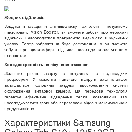
Жодних відблисків
Завдяки інноваційній антивідблиску технології і потужному
підсилювачу Vision Booster, ви зможете забути про небажані
відблиски і насолодитися прекрасною видимістю в будь-яких
умовах. Тепер зображення буде досконалим, а ви зможете
забути про дискомфорт під час насолоди користуванням
планшетом.
Холоднокровність на піку навантаження
Збільште рівень азарту з потужним та надшвидким
процесором! У моменти найвищої напруги ваш планшет
залишається холодним завдяки вдосконаленій системі
охолодження випарної камери. Ця передова технологія
гарантує ефективне відведення тепла, дозволяючи вам
насолоджуватися грою або переглядом відео з максимальною
продуктивністю
Характеристики Samsung
Galaxy Tab S10+ 12/512GB