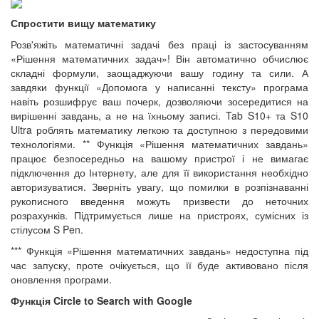
Спростити вищу математику
Розв'яжіть математичні задачі без праці із застосуванням
«Рішення математичних задач»! Він автоматично обчислює
складні формули, заощаджуючи вашу годину та сили. А
завдяки функції «Допомога у написанні тексту» програма
навіть розшифрує ваш почерк, дозволяючи зосередитися на
вирішенні завдань, а не на їхньому записі. Tab S10+ та S10
Ultra роблять математику легкою та доступною з передовими
технологіями. ** Функція «Рішення математичних завдань»
працює безпосередньо на вашому пристрої і не вимагає
підключення до Інтернету, але для її використання необхідно
авторизуватися. Зверніть увагу, що помилки в розпізнаванні
рукописного введення можуть призвести до неточних
розрахунків. Підтримується лише на пристроях, сумісних із
стілусом S Pen.
*** Функція «Рішення математичних завдань» недоступна під
час запуску, проте очікується, що її буде активовано після
оновлення програми.
Функція Circle to Search with Google