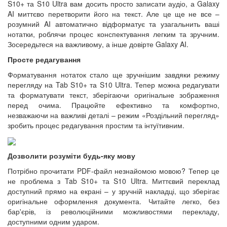
S10+ та S10 Ultra вам досить просто записати аудіо, а Galaxy
AI миттєво перетворити його на текст. Але це ще не все –
розумний AI автоматично відформатує та узагальнить ваші
нотатки, роблячи процес конспектування легким та зручним.
Зосередьтеся на важливому, а інше довірте Galaxy AI.
Просте редагування
Форматування нотаток стало ще зручнішим завдяки режиму
перегляду на Tab S10+ та S10 Ultra. Тепер можна редагувати
та форматувати текст, зберігаючи оригінальне зображення
перед очима. Працюйте ефективно та комфортно,
незважаючи на важливі деталі – режим «Роздільний перегляд»
зробить процес редагування простим та інтуїтивним.
Дозволити розуміти будь-яку мову
Потрібно прочитати PDF-файл незнайомою мовою? Тепер це
не проблема з Tab S10+ та S10 Ultra. Миттєвий переклад
доступний прямо на екрані – у зручній накладці, що зберігає
оригінальне оформлення документа. Читайте легко, без
бар'єрів, із революційними можливостями перекладу,
доступними одним ударом.