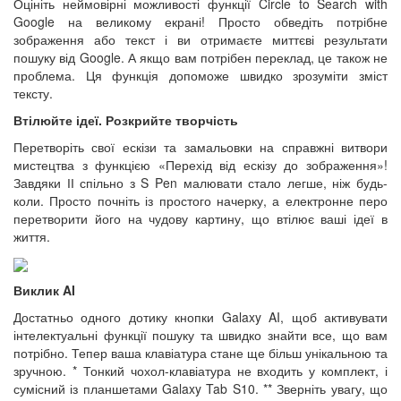
Оцініть неймовірні можливості функції Circle to Search with
Google на великому екрані! Просто обведіть потрібне
зображення або текст і ви отримаєте миттєві результати
пошуку від Google. А якщо вам потрібен переклад, це також не
проблема. Ця функція допоможе швидко зрозуміти зміст
тексту.
Втілюйте ідеї. Розкрийте творчість
Перетворіть свої ескізи та замальовки на справжні витвори
мистецтва з функцією «Перехід від ескізу до зображення»!
Завдяки ІІ спільно з S Pen малювати стало легше, ніж будь-
коли. Просто почніть із простого начерку, а електронне перо
перетворити його на чудову картину, що втілює ваші ідеї в
життя.
Виклик AI
Достатньо одного дотику кнопки Galaxy AI, щоб активувати
інтелектуальні функції пошуку та швидко знайти все, що вам
потрібно. Тепер ваша клавіатура стане ще більш унікальною та
зручною. * Тонкий чохол-клавіатура не входить у комплект, і
сумісний із планшетами Galaxy Tab S10. ** Зверніть увагу, що