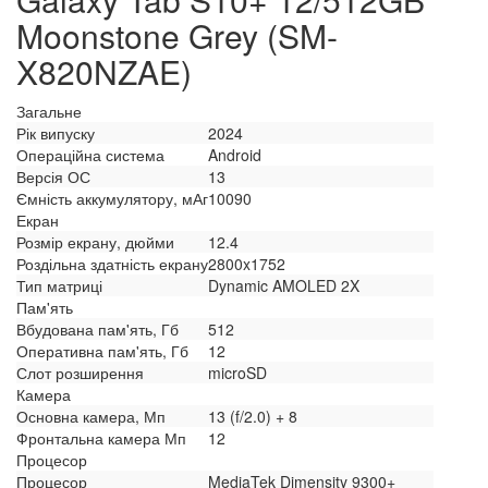
Moonstone Grey (SM-
X820NZAE)
Загальне
Рік випуску
2024
Операційна система
Android
Версія ОС
13
Ємність аккумулятору, мАг
10090
Екран
Розмір екрану, дюйми
12.4
Роздільна здатність екрану
2800x1752
Тип матриці
Dynamic AMOLED 2X
Пам'ять
Вбудована пам'ять, Гб
512
Оперативна пам'ять, Гб
12
Слот розширення
microSD
Камера
Основна камера, Мп
13 (f/2.0) + 8
Фронтальна камера Мп
12
Процесор
Процесор
MediaTek Dimensity 9300+