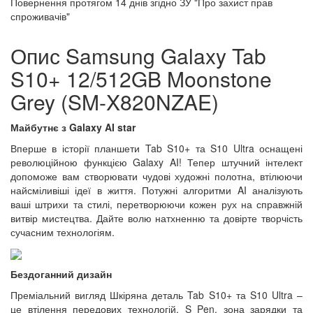
Повернення протягом
14 днів
згідно ЗУ "Про захист прав
спроживачів"
Опис Samsung Galaxy Tab
S10+ 12/512GB Moonstone
Grey (SM-X820NZAE)
Майбутнє з Galaxy AI star
Вперше в історії планшети Tab S10+ та S10 Ultra оснащені
революційною функцією Galaxy AI! Тепер штучний інтелект
допоможе вам створювати чудові художні полотна, втілюючи
найсміливіші ідеї в життя. Потужні алгоритми AI аналізують
ваші штрихи та стилі, перетворюючи кожен рух на справжній
витвір мистецтва. Дайте волю натхненню та довірте творчість
сучасним технологіям.
Бездоганний дизайн
Преміальний вигляд Шкіряна деталь Tab S10+ та S10 Ultra –
це втілення передових технологій. S Pen, зона зарядки та