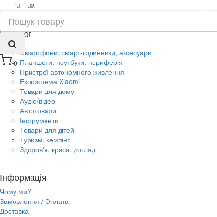
ru
ua
×
Каталог
Смартфони, смарт-годинники, аксесуари
Планшети, ноутбуки, периферія
0
Пристрої автономного живлення
Екосистема Xiaomi
Товари для дому
Аудіо/відео
Автотовари
Інструменти
Товари для дітей
Туризм, кемпінг
Здоров'я, краса, догляд
Інформація
Чому ми?
Замовлення / Оплата
Доставка