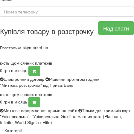
Надіслати
Купівля товару в розстрочку
Розстрочка skymarket.ua
к-сть щомісячних платежів
0
грн в місяць
Електронний договір
Рішення протягом години
"Миттєва розстрочка" від ПриватБанк
к-сть щомісячних платежів
0
грн в місяць
Миттєве оформлення прямо на сайті
Тільки для тримачів карт
"Універсальна", "Універсальна Gold" та елітних карт (Platinum,
Infinite, World Signia / Elite)
Категорії