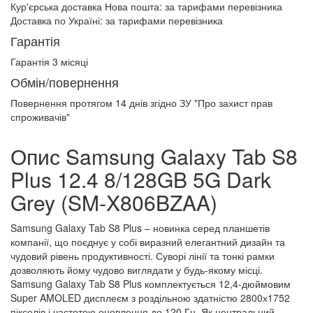
Кур'єрська доставка Нова пошта:
за тарифами перевізника
Доставка по Україні:
за тарифами перевізника
Гарантія
Гарантія 3 місяці
Обмін/повернення
Повернення протягом
14 днів
згідно ЗУ "Про захист прав
спроживачів"
Опис Samsung Galaxy Tab S8
Plus 12.4 8/128GB 5G Dark
Grey (SM-X806BZAA)
Samsung Galaxy Tab S8 Plus – новинка серед планшетів
компанії, що поєднує у собі виразний елегантний дизайн та
чудовий рівень продуктивності. Суворі лінії та тонкі рамки
дозволяють йому чудово виглядати у будь-якому місці.
Samsung Galaxy Tab S8 Plus комплектується 12,4-дюймовим
Super AMOLED дисплеєм з роздільною здатністю 2800х1752
пікселів і частотою оновлення до 120 Гц. Як центральний