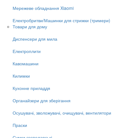
Мережеве обладнання Xiaomi
Електробритви/Машинки для стрижки (тримери)
Товари для дому
Диспенсери для мила
Електроплити
Кавомашини
Килимки
Кухонне приладдя
Органайзери для зберігання
Осушувачі, зволожувачі, очищувачі, вентилятори
Праски
Сумки господарські