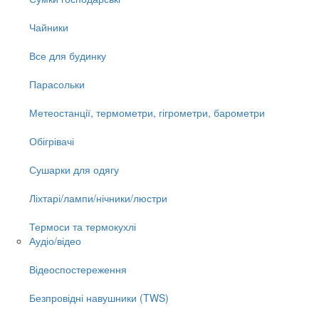
Чайники
Все для будинку
Парасольки
Метеостанції, термометри, гігрометри, барометри
Обігрівачі
Сушарки для одягу
Ліхтарі/лампи/нічники/люстри
Термоси та термокухлі
Аудіо/відео
Відеоспостереження
Безпровідні навушники (TWS)