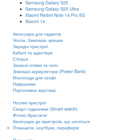
Samsung Galaxy S25
Samsung Galaxy S25 Ultra
Xiaomi Redmi Note 14 Pro 5G
Xiaomi 14
Аксесуари для гаджетів
Чохли, бампери, кришки
Зарядні пристрої
Кабелі та адаптери
Стілуси
Захисні плівки та скло
Зовнішні акумулятори (Power Bank)
Моноподи для селфі
Навушники
Портативна акустика
Носимі пристрої
Смарт-годинники (Smart watch)
Фітнес-браслети
Аксесуари до пристроїв, що носяться
Планшети, ноутбуки, периферія
Планшети