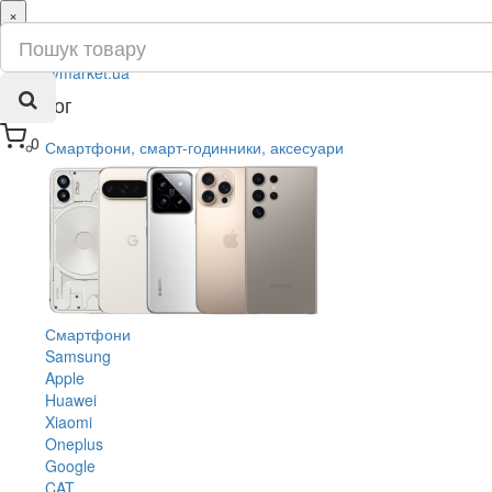
×
ru
ua
Каталог
0
Смартфони, смарт-годинники, аксесуари
Смартфони
Samsung
Apple
Huawei
Xiaomi
Oneplus
Google
CAT