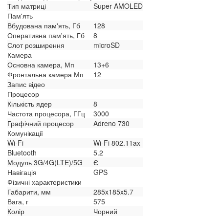
Тип матриці
Super AMOLED
Пам'ять
Вбудована пам'ять, Гб
128
Оперативна пам'ять, Гб
8
Слот розширення
microSD
Камера
Основна камера, Мп
13+6
Фронтальна камера Мп
12
Запис відео
Процесор
Кількість ядер
8
Частота процесора, ГГц
3000
Графічний процесор
Adreno 730
Комунікації
Wi-Fi
Wi-Fi 802.11ax
Bluetooth
5.2
Модуль 3G/4G(LTE)/5G
Є
Навігація
GPS
Фізичні характеристики
Габарити, мм
285x185x5.7
Вага, г
575
Колір
Чорний