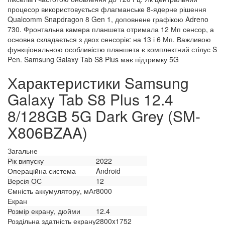
процесор використовується флагманське 8-ядерне рішення
Qualcomm Snapdragon 8 Gen 1, доповнене графікою Adreno
730. Фронтальна камера планшета отримала 12 Мп сенсор, а
основна складається з двох сенсорів: на 13 і 6 Мп. Важливою
функціональною особливістю планшета є комплектний стілус S
Pen. Samsung Galaxy Tab S8 Plus має підтримку 5G
Характеристики Samsung
Galaxy Tab S8 Plus 12.4
8/128GB 5G Dark Grey (SM-
X806BZAA)
Загальне
Рік випуску
2022
Операційна система
Android
Версія ОС
12
Ємність аккумулятору, мАг
8000
Екран
Розмір екрану, дюйми
12.4
Роздільна здатність екрану
2800x1752