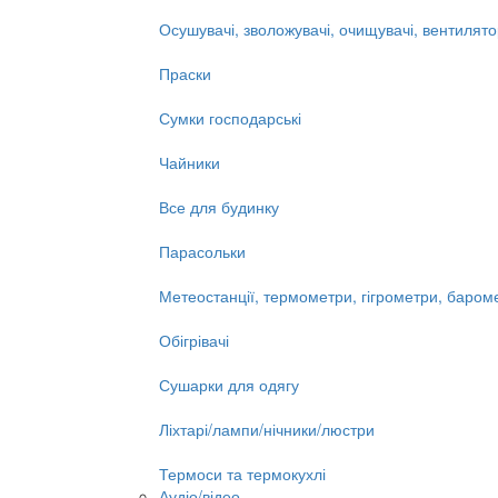
Осушувачі, зволожувачі, очищувачі, вентилят
Праски
Сумки господарські
Чайники
Все для будинку
Парасольки
Метеостанції, термометри, гігрометри, баром
Обігрівачі
Сушарки для одягу
Ліхтарі/лампи/нічники/люстри
Термоси та термокухлі
Аудіо/відео