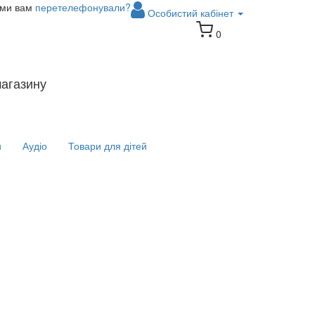
 ми вам
перетелефонували?
Особистий кабінет
0
магазину
и
Аудіо
Товари для дітей