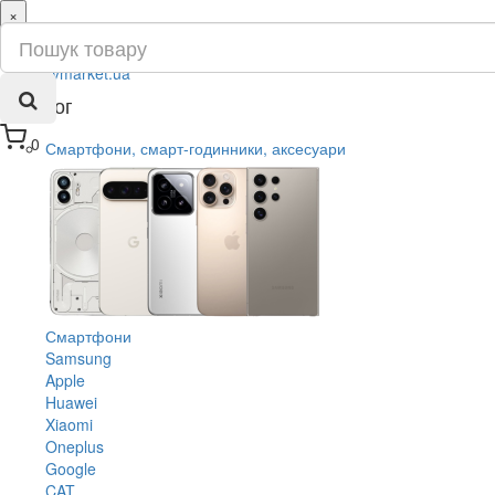
×
ru
ua
Каталог
0
Смартфони, смарт-годинники, аксесуари
Смартфони
Samsung
Apple
Huawei
Xiaomi
Oneplus
Google
CAT