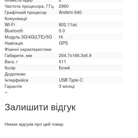
Частота процесора, ГГц
2960
Графічний процесор
Andero 640
Комунікації
Wi-Fi
802.11ac
Bluetooth
5.0
Модуль 3G/4G(LTE)/5G
Ні
Навігація
GPS
Фізичні характеристики
Габарити, мм
254.7x166.3x6.9
Вага, г
511
Колір
Білий
Додатково
Інтерфейси
USB Type-C
Гарантія
3 місяці
Залишити відгук
Немає відгуків про цей товар.