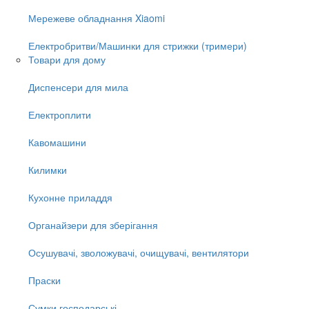
Мережеве обладнання Xiaomi
Електробритви/Машинки для стрижки (тримери)
Товари для дому
Диспенсери для мила
Електроплити
Кавомашини
Килимки
Кухонне приладдя
Органайзери для зберігання
Осушувачі, зволожувачі, очищувачі, вентилятори
Праски
Сумки господарські