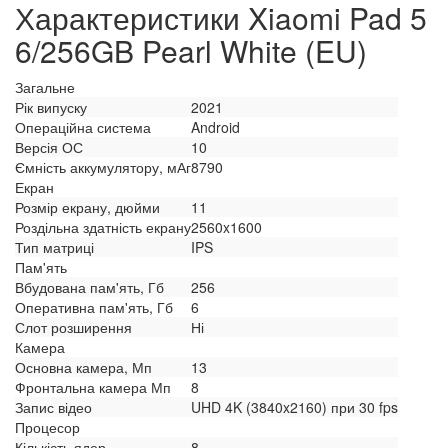
Характеристики Xiaomi Pad 5
6/256GB Pearl White (EU)
Загальне
Рік випуску
2021
Операційна система
Android
Версія ОС
10
Ємність аккумулятору, мАг
8790
Екран
Розмір екрану, дюйми
11
Роздільна здатність екрану
2560x1600
Тип матриці
IPS
Пам'ять
Вбудована пам'ять, Гб
256
Оперативна пам'ять, Гб
6
Слот розширення
Ні
Камера
Основна камера, Мп
13
Фронтальна камера Мп
8
Запис відео
UHD 4K (3840x2160) при 30 fps
Процесор
Кількість ядер
8