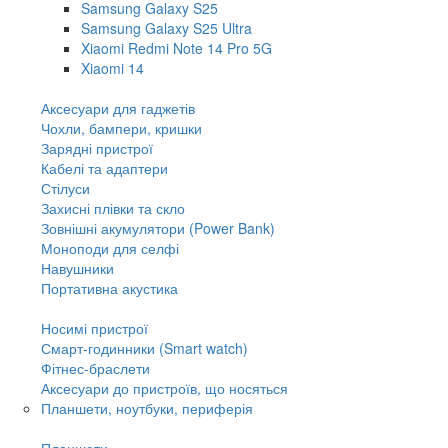
Samsung Galaxy S25
Samsung Galaxy S25 Ultra
Xiaomi Redmi Note 14 Pro 5G
Xiaomi 14
Аксесуари для гаджетів
Чохли, бампери, кришки
Зарядні пристрої
Кабелі та адаптери
Стілуси
Захисні плівки та скло
Зовнішні акумулятори (Power Bank)
Моноподи для селфі
Навушники
Портативна акустика
Носимі пристрої
Смарт-годинники (Smart watch)
Фітнес-браслети
Аксесуари до пристроїв, що носяться
Планшети, ноутбуки, периферія
Планшети