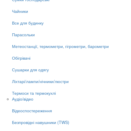
Чайники
Все для будинку
Парасольки
Метеостанції, термометри, гігрометри, барометри
Обігрівачі
Сушарки для одягу
Ліхтарі/лампи/нічники/люстри
Термоси та термокухлі
Аудіо/відео
Відеоспостереження
Безпровідні навушники (TWS)