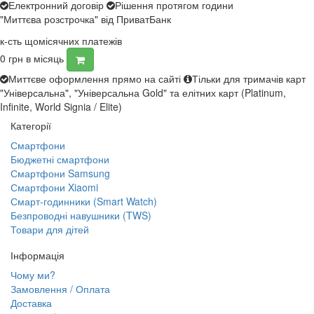
Електронний договір
Рішення протягом години
"Миттєва розстрочка" від ПриватБанк
к-сть щомісячних платежів
0
грн в місяць
Миттєве оформлення прямо на сайті
Тільки для тримачів карт
"Універсальна", "Універсальна Gold" та елітних карт (Platinum,
Infinite, World Signia / Elite)
Категорії
Смартфони
Бюджетні смартфони
Смартфони Samsung
Смартфони Xiaomi
Смарт-годинники (Smart Watch)
Безпроводні навушники (TWS)
Товари для дітей
Інформація
Чому ми?
Замовлення / Оплата
Доставка