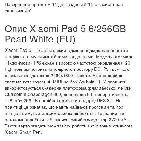
Повернення протягом
14 днів
згідно ЗУ "Про захист прав
спроживачів"
Опис Xiaomi Pad 5 6/256GB
Pearl White (EU)
Xiaomi Pad 5 – планшет, який відмінно підійде для роботи з
графікою та мультимедійними завданнями. Модель отримала
11-дюймовий IPS екран з високою частотою оновлення (120
Гц), повним покриттям колірного простору DCI-P3 і великою
роздільною здатністю 2560x1600 пікселів. Як операційна
система встановлений MIUI на базі Android 11. У планшеті
використовується 8-ядерна платформа флагманської лінійки
Qualcomm Snapdragon 860, доповнена 6 ГБ оперативної та
128, або 256 ГБ постійної пам'яті стандарту UFS 3.1. На
практиці це означає, що навіть найважчі програми та ігри
працюватимуть з максимальною швидкістю. Тривалий час
автономної роботи забезпечує ємний акумулятор 8720 мАг.
Також варто згадати можливість роботи з фірмовим стилусом
Xiaomi Smart Pen.