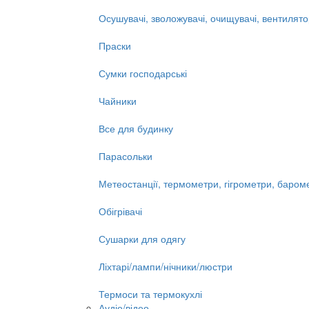
Осушувачі, зволожувачі, очищувачі, вентилят
Праски
Сумки господарські
Чайники
Все для будинку
Парасольки
Метеостанції, термометри, гігрометри, баром
Обігрівачі
Сушарки для одягу
Ліхтарі/лампи/нічники/люстри
Термоси та термокухлі
Аудіо/відео