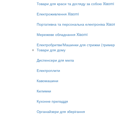
Товари для краси та догляду за собою Xiaomi
Електроживлення Xiaomi
Портативна та персональна електроніка Xiao
Мережеве обладнання Xiaomi
Електробритви/Машинки для стрижки (тример
Товари для дому
Диспенсери для мила
Електроплити
Кавомашини
Килимки
Кухонне приладдя
Органайзери для зберігання