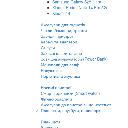
Samsung Galaxy S25 Ultra
Xiaomi Redmi Note 14 Pro 5G
Xiaomi 14
Аксесуари для гаджетів
Чохли, бампери, кришки
Зарядні пристрої
Кабелі та адаптери
Стілуси
Захисні плівки та скло
Зовнішні акумулятори (Power Bank)
Моноподи для селфі
Навушники
Портативна акустика
Носимі пристрої
Смарт-годинники (Smart watch)
Фітнес-браслети
Аксесуари до пристроїв, що носяться
Планшети, ноутбуки, периферія
Планшети
Samsung