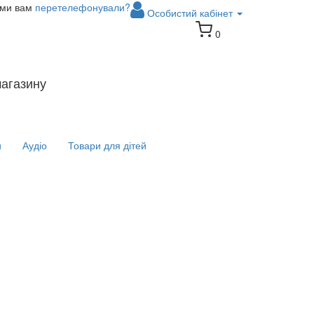
 ми вам
перетелефонували?
Особистий кабінет
0
магазину
и
Аудіо
Товари для дітей