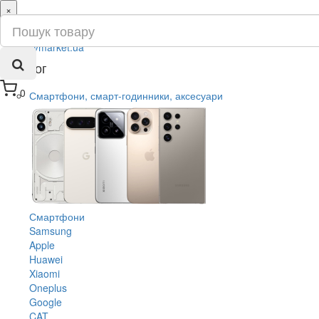
×
ru
ua
Каталог
0
Смартфони, смарт-годинники, аксесуари
Смартфони
Samsung
Apple
Huawei
Xiaomi
Oneplus
Google
CAT