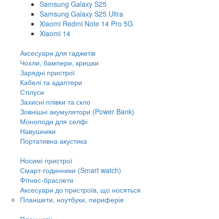
Samsung Galaxy S25
Samsung Galaxy S25 Ultra
Xiaomi Redmi Note 14 Pro 5G
Xiaomi 14
Аксесуари для гаджетів
Чохли, бампери, кришки
Зарядні пристрої
Кабелі та адаптери
Стілуси
Захисні плівки та скло
Зовнішні акумулятори (Power Bank)
Моноподи для селфі
Навушники
Портативна акустика
Носимі пристрої
Смарт-годинники (Smart watch)
Фітнес-браслети
Аксесуари до пристроїв, що носяться
Планшети, ноутбуки, периферія
Планшети