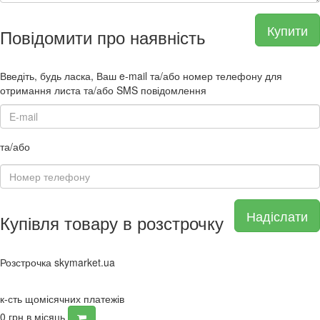
Купити
Повідомити про наявність
Введіть, будь ласка, Ваш e-mail та/або номер телефону для
отримання листа та/або SMS повідомлення
та/або
Надіслати
Купівля товару в розстрочку
Розстрочка skymarket.ua
к-сть щомісячних платежів
0
грн в місяць