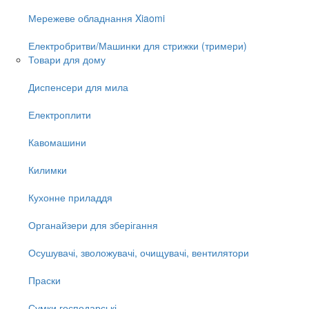
Мережеве обладнання Xiaomi
Електробритви/Машинки для стрижки (тримери)
Товари для дому
Диспенсери для мила
Електроплити
Кавомашини
Килимки
Кухонне приладдя
Органайзери для зберігання
Осушувачі, зволожувачі, очищувачі, вентилятори
Праски
Сумки господарські