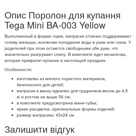
Опис Поролон для купання
Tega Mini BA-003 Yellow
Выполненный в форме горки, матрасик отлично поддерживает
голову малыша, исключая попадание воды в ушки или глаза. У
родителей при этом остаются свободными обе руки, что
значительно разгружает спину. В комплекте идет мочалочка,
которая превратит купание в настоящий праздник.
Особенности:
изготовлен из мягкого пористого материала,
безопасного для детей;
матрасик в ванну идеален для грудничков весом до 4,5
кг и ростом не выше 56 см;
в комплекте предусмотрена мини-губка;
яркая расцветка, оригинальные формы изделий;
размер матрасика: 43х24 см.
Залишити відгук