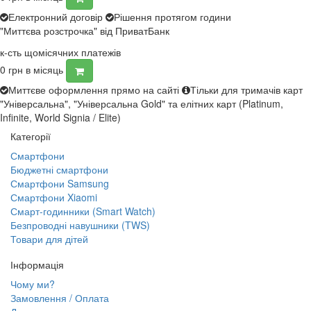
Електронний договір
Рішення протягом години
"Миттєва розстрочка" від ПриватБанк
к-сть щомісячних платежів
0
грн в місяць
Миттєве оформлення прямо на сайті
Тільки для тримачів карт
"Універсальна", "Універсальна Gold" та елітних карт (Platinum,
Infinite, World Signia / Elite)
Категорії
Смартфони
Бюджетні смартфони
Смартфони Samsung
Смартфони Xiaomi
Смарт-годинники (Smart Watch)
Безпроводні навушники (TWS)
Товари для дітей
Інформація
Чому ми?
Замовлення / Оплата