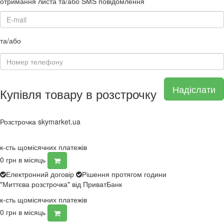
отримання листа та/або SMS повідомлення
та/або
Надіслати
Купівля товару в розстрочку
Розстрочка skymarket.ua
к-сть щомісячних платежів
0
грн в місяць
Електронний договір
Рішення протягом години
"Миттєва розстрочка" від ПриватБанк
к-сть щомісячних платежів
0
грн в місяць