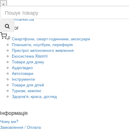
×
ru
ua
Каталог
0
Смартфони, смарт-годинники, аксесуари
Планшети, ноутбуки, периферія
Пристрої автономного живлення
Екосистема Xiaomi
Товари для дому
Аудіо/відео
Автотовари
Інструменти
Товари для дітей
Туризм, кемпінг
Здоров'я, краса, догляд
Інформація
Чому ми?
Замовлення / Оплата