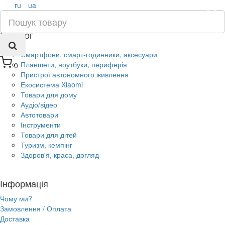
ru
ua
×
Каталог
Смартфони, смарт-годинники, аксесуари
Планшети, ноутбуки, периферія
0
Пристрої автономного живлення
Екосистема Xiaomi
Товари для дому
Аудіо/відео
Автотовари
Інструменти
Товари для дітей
Туризм, кемпінг
Здоров'я, краса, догляд
Інформація
Чому ми?
Замовлення / Оплата
Доставка