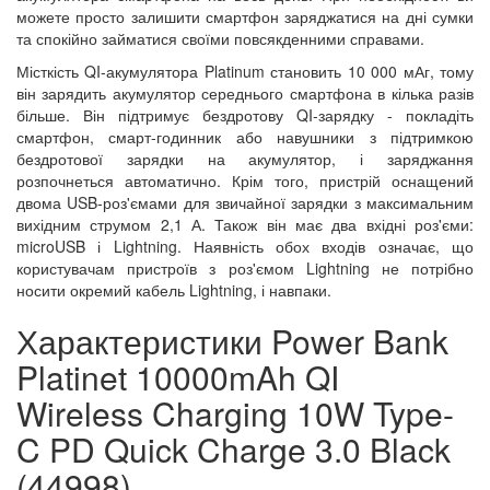
можете просто залишити смартфон заряджатися на дні сумки
та спокійно займатися своїми повсякденними справами.
Місткість QI-акумулятора Platinum становить 10 000 мАг, тому
він зарядить акумулятор середнього смартфона в кілька разів
більше. Він підтримує бездротову QI-зарядку - покладіть
смартфон, смарт-годинник або навушники з підтримкою
бездротової зарядки на акумулятор, і заряджання
розпочнеться автоматично. Крім того, пристрій оснащений
двома USB-роз'ємами для звичайної зарядки з максимальним
вихідним струмом 2,1 А. Також він має два вхідні роз'єми:
microUSB і Lightning. Наявність обох входів означає, що
користувачам пристроїв з роз'ємом Lightning не потрібно
носити окремий кабель Lightning, і навпаки.
Характеристики Power Bank
Platinet 10000mAh QI
Wireless Charging 10W Type-
C PD Quick Charge 3.0 Black
(44998)