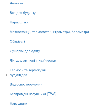
Чайники
Все для будинку
Парасольки
Метеостанції, термометри, гігрометри, барометри
Обігрівачі
Сушарки для одягу
Ліхтарі/лампи/нічники/люстри
Термоси та термокухлі
Аудіо/відео
Відеоспостереження
Безпровідні навушники (TWS)
Навушники