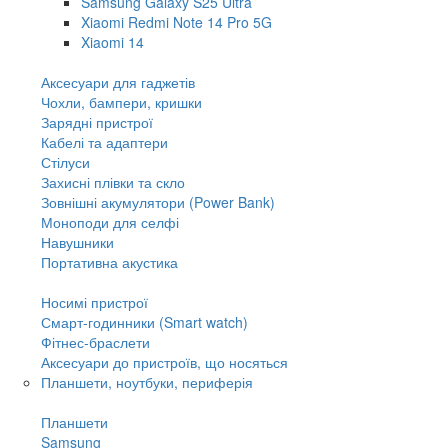
Samsung Galaxy S25 Ultra
Xiaomi Redmi Note 14 Pro 5G
Xiaomi 14
Аксесуари для гаджетів
Чохли, бампери, кришки
Зарядні пристрої
Кабелі та адаптери
Стілуси
Захисні плівки та скло
Зовнішні акумулятори (Power Bank)
Моноподи для селфі
Навушники
Портативна акустика
Носимі пристрої
Смарт-годинники (Smart watch)
Фітнес-браслети
Аксесуари до пристроїв, що носяться
Планшети, ноутбуки, периферія
Планшети
Samsung