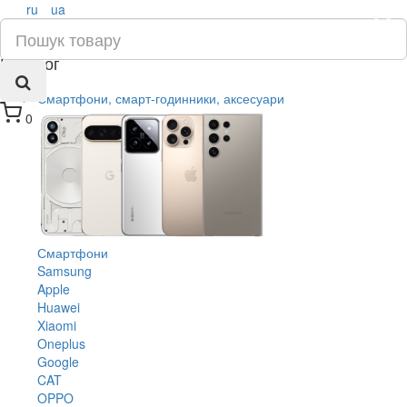
ru
ua
×
Каталог
Смартфони, смарт-годинники, аксесуари
0
Смартфони
Samsung
Apple
Huawei
Xiaomi
Oneplus
Google
CAT
OPPO