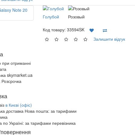
Голубой
Розовый
Код товару:
33594SK
Залишити відгук
а
ю при отриманні
ата
чка skymarket.ua
 Розсрочка
вка
віз
в Києві (офіс)
ька доставка Нова пошта:
за тарифами
ника
а по Україні:
за тарифами перевізника
/повернення