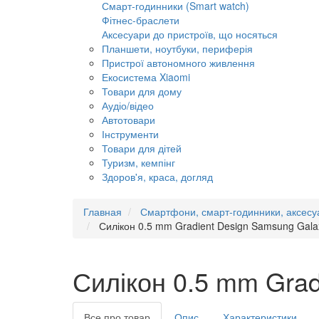
Смарт-годинники (Smart watch)
Фітнес-браслети
Аксесуари до пристроїв, що носяться
Планшети, ноутбуки, периферія
Пристрої автономного живлення
Екосистема Xiaomi
Товари для дому
Аудіо/відео
Автотовари
Інструменти
Товари для дітей
Туризм, кемпінг
Здоров'я, краса, догляд
Главная
Смартфони, смарт-годинники, аксесу
Силікон 0.5 mm Gradient Design Samsung Galax
Силікон 0.5 mm Grad
Все про товар
Опис
Характеристики