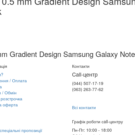
 0.5 mm Gradient Design Samsu
k
mm Gradient Design Samsung Galaxy Note 
ація
Контакти
Call-центр
и?
ння / Оплата
(044) 507-17-19
а
(063) 263-77-62
я / Обмін
розстрочка
а оферта
Всі контакти
Графік роботи сall-центру
Пн-Пт: 10:00 - 18:00
 спеціальні пропозиції