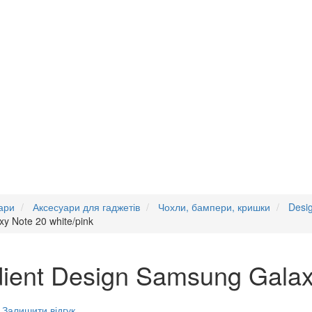
ари
Аксесуари для гаджетів
Чохли, бампери, кришки
Desi
y Note 20 white/pink
ient Design Samsung Galaxy
Залишити відгук