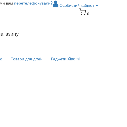
 ми вам
перетелефонували?
Особистий кабінет
0
магазину
іо
Товари для дітей
Гаджети Xiaomi