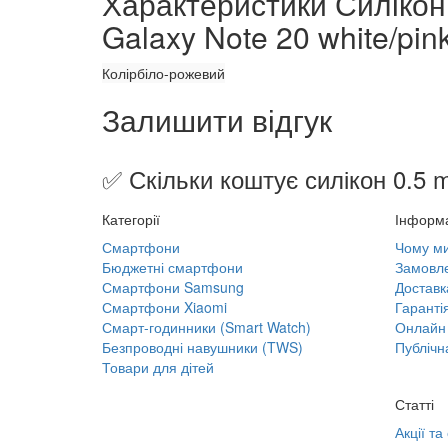
Характеристики Силікон
Galaxy Note 20 white/pin
Колір
біло-рожевий
Залишити відгук
✅ Скільки коштує силікон 0.5 
Категорії
Інформ
Смартфони
Чому м
Бюджетні смартфони
Замовле
Смартфони Samsung
Доставк
Смартфони Xiaomi
Гаранті
Смарт-годинники (Smart Watch)
Онлайн 
Безпроводні навушники (TWS)
Публічн
Товари для дітей
Статті
Акції та