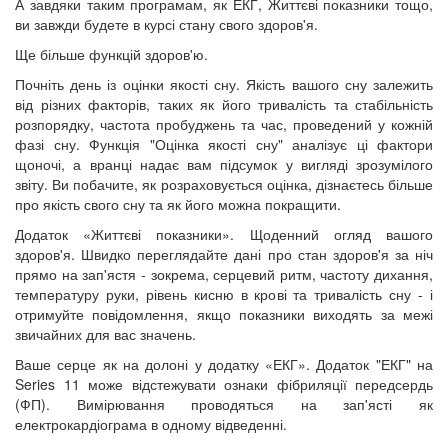
А завдяки таким програмам, як ЕКГ, Життєві показники тощо,
ви завжди будете в курсі стану свого здоров'я.
Ще більше функцій здоров'ю.
Почніть день із оцінки якості сну. Якість вашого сну залежить
від різних факторів, таких як його тривалість та стабільність
розпорядку, частота пробуджень та час, проведений у кожній
фазі сну. Функція "Оцінка якості сну" аналізує ці фактори
щоночі, а вранці надає вам підсумок у вигляді зрозумілого
звіту. Ви побачите, як розраховується оцінка, дізнаєтесь більше
про якість свого сну та як його можна покращити.
Додаток «Життєві показники». Щоденний огляд вашого
здоров'я. Швидко переглядайте дані про стан здоров'я за ніч
прямо на зап'ястя - зокрема, серцевий ритм, частоту дихання,
температуру руки, рівень кисню в крові та тривалість сну - і
отримуйте повідомлення, якщо показники виходять за межі
звичайних для вас значень.
Ваше серце як на долоні у додатку «ЕКГ». Додаток "ЕКГ" на
Series 11 може відстежувати ознаки фібриляції передсердь
(ФП). Вимірювання проводяться на зап'ясті як
електрокардіограма в одному відведенні.