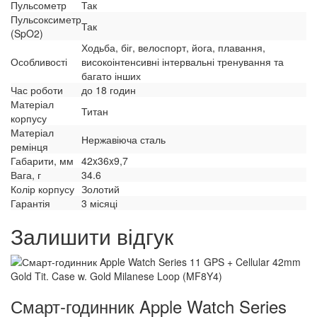
Пульсометр
Так
Пульсоксиметр
Так
(SpO2)
Ходьба, біг, велоспорт, йога, плавання,
Особливості
високоінтенсивні інтервальні тренування та
багато інших
Час роботи
до 18 годин
Матеріал
Титан
корпусу
Матеріал
Нержавіюча сталь
ремінця
Габарити, мм
42x36x9,7
Вага, г
34.6
Колір корпусу
Золотий
Гарантія
3 місяці
Залишити відгук
Смарт-годинник Apple Watch Series