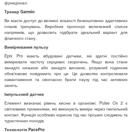
функціонал.
Тренер Garmin
Ви маєте доступ до великої кількості безкоштовних адаптивних
планів тренувань. Виробник пропонує величезний список
напрямків, що дозволить підібрати ідеальний варіант для
фізичного стану.
Вимірювання пульсу
Epix Pro мають вбудовані датчики, які здатні постійно
вимірювати частоту серцевих скорочень. Якщо вона стане
занадто низькою або занадто високою, розумний годинник
обов'язково повідомить про це. Це дозволяє контролювати
навантаження та своєчасно брати паузу під час активних
занять.
Імпульсний датчик
Елемент визначає рівень кисню в організмі. Pulse Ox 2 є
світловими променями, які виконують виміри через тактильний
контакт. Функція особливо корисна під час гірських сходжень та
туристичних походів.
Технологія PacePro