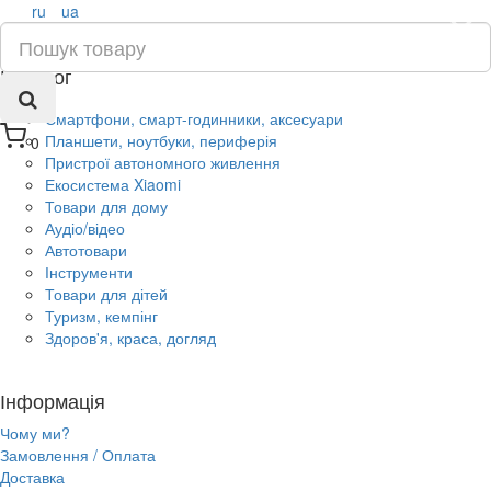
ru
ua
×
Каталог
Смартфони, смарт-годинники, аксесуари
Планшети, ноутбуки, периферія
0
Пристрої автономного живлення
Екосистема Xiaomi
Товари для дому
Аудіо/відео
Автотовари
Інструменти
Товари для дітей
Туризм, кемпінг
Здоров'я, краса, догляд
Інформація
Чому ми?
Замовлення / Оплата
Доставка