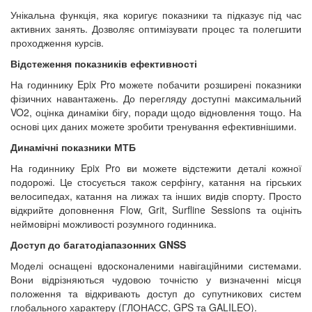
Унікальна функція, яка коригує показники та підказує під час
активних занять. Дозволяє оптимізувати процес та полегшити
проходження курсів.
Відстеження показників ефективності
На годиннику Epix Pro можете побачити розширені показники
фізичних навантажень. До перегляду доступні максимальний
VO2, оцінка динаміки бігу, поради щодо відновлення тощо. На
основі цих даних можете зробити тренування ефективнішими.
Динамічні показники МТБ
На годиннику Epix Pro ви можете відстежити деталі кожної
подорожі. Це стосується також серфінгу, катання на гірських
велосипедах, катання на лижах та інших видів спорту. Просто
відкрийте доповнення Flow, Grit, Surfline Sessions та оцініть
неймовірні можливості розумного годинника.
Доступ до багатодіапазонних GNSS
Моделі оснащені вдосконаленими навігаційними системами.
Вони відрізняються чудовою точністю у визначенні місця
положення та відкривають доступ до супутникових систем
глобального характеру (ГЛОНАСС, GPS та GALILEO).