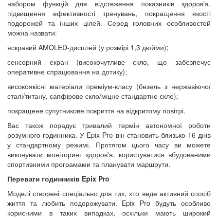
набором функцій для відстеження показників здоров'я,
підвищення ефективності тренувань, покращення якості
подорожей та інших цілей. Серед головних особливостей
можна назвати:
яскравий AMOLED-дисплей (у розмірі 1,3 дюйми);
сенсорний екран (високочутливе скло, що забезпечує
оперативне спрацювання на дотику);
високоякісні матеріали преміум-класу (безель з нержавіючої
сталі/титану, сапфірове скло/міцне стандартне скло);
покращене супутникове покриття на відкритому повітрі.
Вас також порадує тривалий термін автономної роботи
розумного годинника. У Epix Pro він становить близько 16 днів
у стандартному режимі. Протягом цього часу ви можете
виконувати моніторинг здоров'я, користуватися вбудованими
спортивними програмами та планувати маршрути.
Переваги годинників Epix Pro
Моделі створені спеціально для тих, хто веде активний спосіб
життя та любить подорожувати. Epix Pro будуть особливо
корисними в таких випадках, оскільки мають широкий