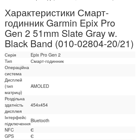
Характеристики Смарт-
годинник Garmin Epix Pro
Gen 2 51mm Slate Gray w.
Black Band (010-02804-20/21)
Серія
Epix Pro Gen 2
Тип
Смарт-годинник
Операційна
система
Дисплей
(тип
AMOLED
матриці)
Роздільна
здатність
454х454
дисплея
Інтерфейс
Bluetooth
підключення
NFC
Є
GPS
Є