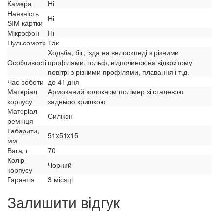
Камера
Ні
Наявність
Ні
SIM-картки
Мікрофон
Ні
Пульсометр
Так
Ходьба, біг, їзда на велосипеді з різними
Особливості
профілями, гольф, відпочинок на відкритому
повітрі з різними профілями, плавання і т.д.
Час роботи
до 41 дня
Матеріал
Армований волокном полімер зі сталевою
корпусу
задньою кришкою
Матеріал
Силікон
ремінця
Габарити,
51x51x15
мм
Вага, г
70
Колір
Чорний
корпусу
Гарантія
3 місяці
Залишити відгук