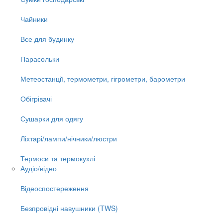
Чайники
Все для будинку
Парасольки
Метеостанції, термометри, гігрометри, барометри
Обігрівачі
Сушарки для одягу
Ліхтарі/лампи/нічники/люстри
Термоси та термокухлі
Аудіо/відео
Відеоспостереження
Безпровідні навушники (TWS)