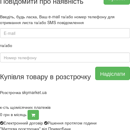
Повідомити про наявність
Введіть, будь ласка, Ваш e-mail та/або номер телефону для
отримання листа та/або SMS повідомлення
та/або
Надіслати
Купівля товару в розстрочку
Розстрочка skymarket.ua
к-сть щомісячних платежів
0
грн в місяць
Електронний договір
Рішення протягом години
"Миттєва розстрочка" від ПриватБанк