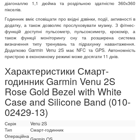
діагоналлю 1,1 дюйма та роздільною здатністю 360х360
пікселів.
Годинник вміє сповіщати про вхідні дзвінки, події, активності в
додатку, а також дозволяє прослуховувати музику. З фітнес-
функцій доступні пульсометр, пульсоксиметр, крокомір, а
також функції моніторингу сну та розширена система
визначення типу тренувань та підрахунку навантаження.
Додатково Garmin Venu 2S має NFC та GPS. Автономність
пристрою в економному режимі може досягати 11 днів.
Характеристики Смарт-
годинник Garmin Venu 2S
Rose Gold Bezel with White
Case and Silicone Band (010-
02429-13)
Серія
Venu 2S
Тип
Смарт-годинник
Операційна
Garmin OS