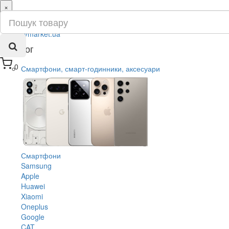
×
ru
ua
Каталог
0
Смартфони, смарт-годинники, аксесуари
Смартфони
Samsung
Apple
Huawei
Xiaomi
Oneplus
Google
CAT