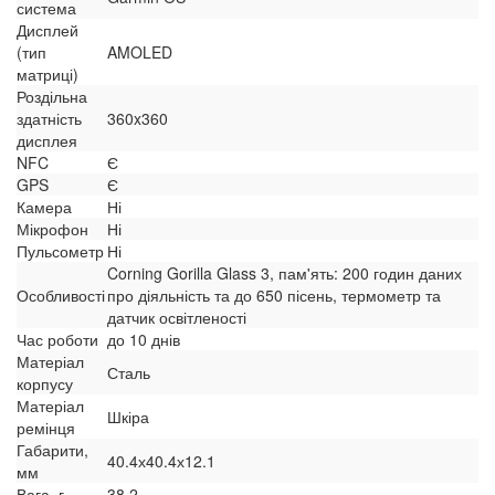
система
Дисплей
(тип
AMOLED
матриці)
Роздільна
здатність
360x360
дисплея
NFC
Є
GPS
Є
Камера
Ні
Мікрофон
Ні
Пульсометр
Ні
Corning Gorilla Glass 3, пам'ять: 200 годин даних
Особливості
про діяльність та до 650 пісень, термометр та
датчик освітленості
Час роботи
до 10 днів
Матеріал
Сталь
корпусу
Матеріал
Шкіра
ремінця
Габарити,
40.4х40.4х12.1
мм
Вага, г
38.2