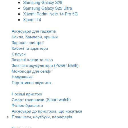
Samsung Galaxy S25
Samsung Galaxy S25 Ultra
Xiaomi Redmi Note 14 Pro 5G
Xiaomi 14
Аксесуари для гаджетів
Чохли, бампери, кришки
Зарядні пристрої
Кабелі та адаптери
Стілуси
Захисні плівки та скло
Зовнішні акумулятори (Power Bank)
Моноподи для селфі
Навушники
Портативна акустика
Носимі пристрої
Смарт-годинники (Smart watch)
Фітнес-браслети
Аксесуари до пристроїв, що носяться
Планшети, ноутбуки, периферія
Планшети