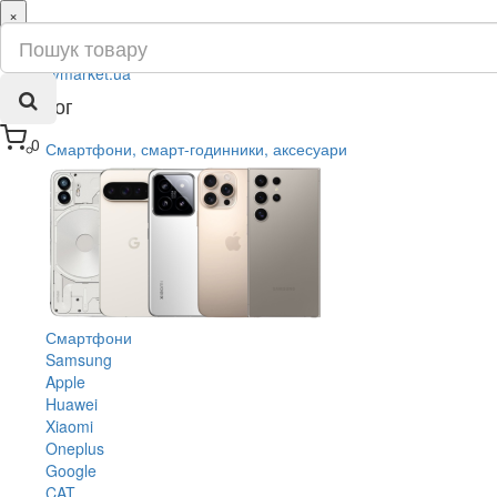
×
ru
ua
Каталог
0
Смартфони, смарт-годинники, аксесуари
Смартфони
Samsung
Apple
Huawei
Xiaomi
Oneplus
Google
CAT