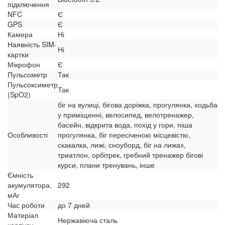
підключення
NFC
Є
GPS
Є
Камера
Ні
Наявність SIM-
Ні
картки
Мікрофон
Є
Пульсометр
Так
Пульсоксиметр
Так
(SpO2)
біг на вулиці, бігова доріжка, прогулянка, ходьба
у приміщенні, велосипед, велотренажер,
басейн, відкрита вода, похід у гори, піша
Особливості
прогулянка, біг пересіченою місцевістю,
скакалка, лижі, сноуборд, біг на лижах,
триатлон, орбітрек, гребний тренажер бігові
курси, плани тренувань, інше
Ємність
акумулятора,
292
мАг
Час роботи
до 7 дней
Матеріал
Нержавіюча сталь