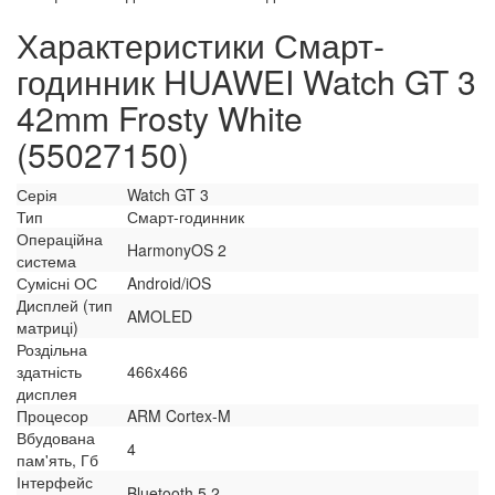
Характеристики Смарт-
годинник HUAWEI Watch GT 3
42mm Frosty White
(55027150)
Серія
Watch GT 3
Тип
Смарт-годинник
Операційна
HarmonyOS 2
система
Сумісні ОС
Android/iOS
Дисплей (тип
AMOLED
матриці)
Роздільна
здатність
466x466
дисплея
Процесор
ARM Cortex-M
Вбудована
4
пам'ять, Гб
Інтерфейс
Bluetooth 5.2