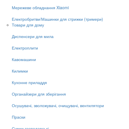
Мережеве обладнання Xiaomi
Електробритви/Машинки для стрижки (тримери)
Товари для дому
Диспенсери для мила
Електроплити
Кавомашини
Килимки
Кухонне приладдя
Органайзери для зберігання
Осушувачі, зволожувачі, очищувачі, вентилятори
Праски
Сумки господарські