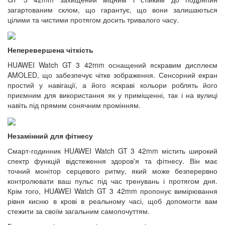
загартованим склом, що гарантує, що вони залишаються
цілими та чистими протягом досить тривалого часу.
Неперевершена чіткість
HUAWEI Watch GT 3 42mm оснащений яскравим дисплеєм
AMOLED, що забезпечує чітке зображення. Сенсорний екран
простий у навігації, а його яскраві кольори роблять його
приємним для використання як у приміщенні, так і на вулиці
навіть під прямим сонячним промінням.
Незамінний для фітнесу
Смарт-годинник HUAWEI Watch GT 3 42mm містить широкий
спектр функцій відстеження здоров'я та фітнесу. Він має
точний монітор серцевого ритму, який може безперервно
контролювати ваш пульс під час тренувань і протягом дня.
Крім того, HUAWEI Watch GT 3 42mm пропонує вимірювання
рівня кисню в крові в реальному часі, щоб допомогти вам
стежити за своїм загальним самопочуттям.