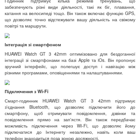
Годинник підтримує кілька режимів тренувань, що
забезпечують різні види діяльності, такі як біг, плавання,
катання на велосипеді тощо. Він також включає функцію GPS,
що дозволяє точно відстежувати вашу діяльність на свіжому
повітрі та маршрути.
Інтеграція зі смартфоном
HUAWEI Watch GT 3 42mm оптимізовано для бездоганної
інтеграції зі смартфонами на базі Apple та iOs. Він пропонує
зручний інтерфейс, що полегшує доступ і навігацію між
різними програмами, оповіщеннями та налаштуваннями.
Підключення з Wi-Fi
Смарт-годинник HUAWEI Watch GT 3 42mm підтримує
з'єднання Bluetooth, що дозволяє підключити його до
смартфону, щоб отримувати повідомлення, дзвінки та
повідомлення прямо на зап'ястя. Він також передбачає
можливість підключення через Wi-Fi, що дозволяє йому
підключатися до Інтернету незалежно, навіть коли ваш
телефон знаходиться поза зоною досяжності.