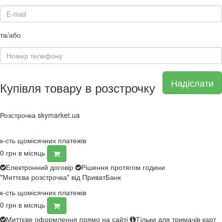
та/або
Надіслати
Купівля товару в розстрочку
Розстрочка skymarket.ua
к-сть щомісячних платежів
0
грн в місяць
Електронний договір
Рішення протягом години
"Миттєва розстрочка" від ПриватБанк
к-сть щомісячних платежів
0
грн в місяць
Миттєве оформлення прямо на сайті
Тільки для тримачів карт