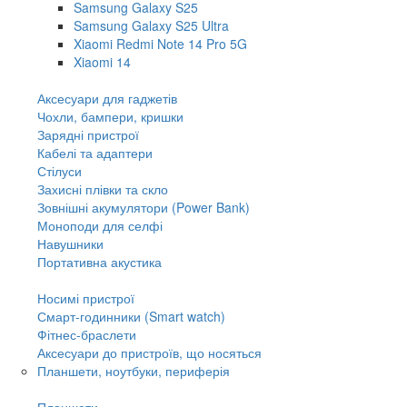
Samsung Galaxy S25
Samsung Galaxy S25 Ultra
Xiaomi Redmi Note 14 Pro 5G
Xiaomi 14
Аксесуари для гаджетів
Чохли, бампери, кришки
Зарядні пристрої
Кабелі та адаптери
Стілуси
Захисні плівки та скло
Зовнішні акумулятори (Power Bank)
Моноподи для селфі
Навушники
Портативна акустика
Носимі пристрої
Смарт-годинники (Smart watch)
Фітнес-браслети
Аксесуари до пристроїв, що носяться
Планшети, ноутбуки, периферія
Планшети