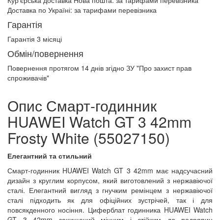
Кур'єрська доставка Нова пошта:
за тарифами перевізника
Доставка по Україні:
за тарифами перевізника
Гарантія
Гарантія 3 місяці
Обмін/повернення
Повернення протягом
14 днів
згідно ЗУ "Про захист прав
спроживачів"
Опис Смарт-годинник
HUAWEI Watch GT 3 42mm
Frosty White (55027150)
Елегантний та стильний
Смарт-годинник HUAWEI Watch GT 3 42mm має надсучасний
дизайн з круглим корпусом, який виготовлений з нержавіючої
сталі. Елегантний вигляд з гнучким ремінцем з нержавіючої
сталі підходить як для офіційних зустрічей, так і для
повсякденного носіння. Циферблат годинника HUAWEI Watch
GT 3 42mm захищений міцним і стійким до подряпин