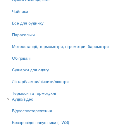
Чайники
Все для будинку
Парасольки
Метеостанції, термометри, гігрометри, барометри
Обігрівачі
Сушарки для одягу
Ліхтарі/лампи/нічники/люстри
Термоси та термокухлі
Аудіо/відео
Відеоспостереження
Безпровідні навушники (TWS)