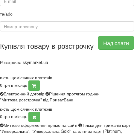
та/або
Надіслати
Купівля товару в розстрочку
Розстрочка skymarket.ua
к-сть щомісячних платежів
0
грн в місяць
Електронний договір
Рішення протягом години
"Миттєва розстрочка" від ПриватБанк
к-сть щомісячних платежів
0
грн в місяць
Миттєве оформлення прямо на сайті
Тільки для тримачів карт
"Універсальна", "Універсальна Gold" та елітних карт (Platinum,