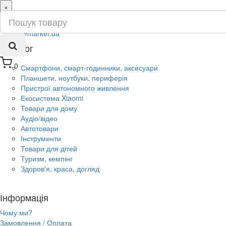
×
ru
ua
Каталог
0
Смартфони, смарт-годинники, аксесуари
Планшети, ноутбуки, периферія
Пристрої автономного живлення
Екосистема Xiaomi
Товари для дому
Аудіо/відео
Автотовари
Інструменти
Товари для дітей
Туризм, кемпінг
Здоров'я, краса, догляд
Інформація
Чому ми?
Замовлення / Оплата