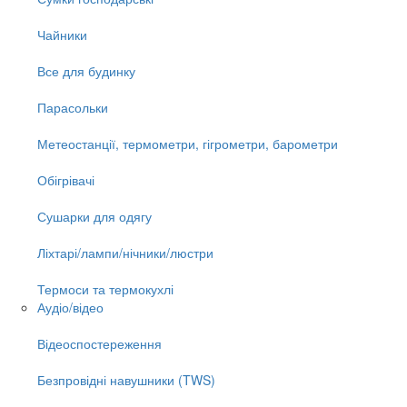
Чайники
Все для будинку
Парасольки
Метеостанції, термометри, гігрометри, барометри
Обігрівачі
Сушарки для одягу
Ліхтарі/лампи/нічники/люстри
Термоси та термокухлі
Аудіо/відео
Відеоспостереження
Безпровідні навушники (TWS)