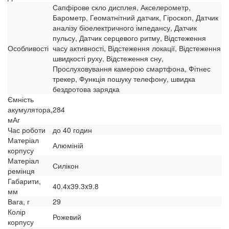
Сапфірове скло дисплея, Акселерометр,
Барометр, Геоматнітний датчик, Гіроскоп, Датчик
аналізу біоелектричного імпедансу, Датчик
пульсу, Датчик серцевого ритму, Відстеження
Особливості
часу активності, Відстеження локації, Відстеження
швидкості руху, Відстеження сну,
Прослуховування камерою смартфона, Фітнес
трекер, Функція пошуку телефону, швидка
бездротова зарядка
Ємність
акумулятора,
284
мАг
Час роботи
до 40 годин
Матеріал
Алюміній
корпусу
Матеріал
Силікон
ремінця
Габарити,
40.4x39.3x9.8
мм
Вага, г
29
Колір
Рожевий
корпусу