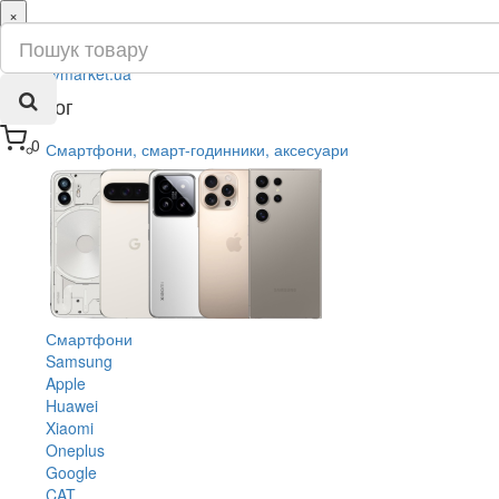
×
ru
ua
Каталог
0
Смартфони, смарт-годинники, аксесуари
Смартфони
Samsung
Apple
Huawei
Xiaomi
Oneplus
Google
CAT