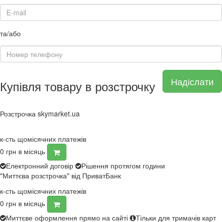
та/або
Надіслати
Купівля товару в розстрочку
Розстрочка skymarket.ua
к-сть щомісячних платежів
0
грн в місяць
Електронний договір
Рішення протягом години
"Миттєва розстрочка" від ПриватБанк
к-сть щомісячних платежів
0
грн в місяць
Миттєве оформлення прямо на сайті
Тільки для тримачів карт