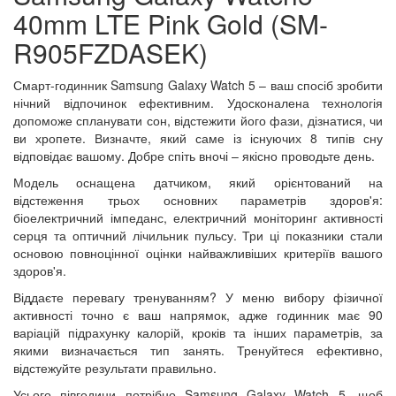
40mm LTE Pink Gold (SM-
R905FZDASEK)
Смарт-годинник Samsung Galaxy Watch 5 – ваш спосіб зробити
нічний відпочинок ефективним. Удосконалена технологія
допоможе спланувати сон, відстежити його фази, дізнатися, чи
ви хропете. Визначте, який саме із існуючих 8 типів сну
відповідає вашому. Добре спіть вночі – якісно проводьте день.
Модель оснащена датчиком, який орієнтований на
відстеження трьох основних параметрів здоров'я:
біоелектричний імпеданс, електричний моніторинг активності
серця та оптичний лічильник пульсу. Три ці показники стали
основою повноцінної оцінки найважливіших критеріїв вашого
здоров'я.
Віддаєте перевагу тренуванням? У меню вибору фізичної
активності точно є ваш напрямок, адже годинник має 90
варіацій підрахунку калорій, кроків та інших параметрів, за
якими визначається тип занять. Тренуйтеся ефективно,
відстежуйте результати правильно.
Усього півгодини потрібно Samsung Galaxy Watch 5, щоб