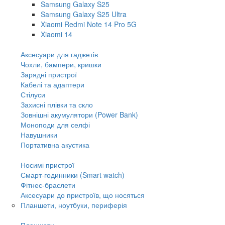
Samsung Galaxy S25
Samsung Galaxy S25 Ultra
Xiaomi Redmi Note 14 Pro 5G
Xiaomi 14
Аксесуари для гаджетів
Чохли, бампери, кришки
Зарядні пристрої
Кабелі та адаптери
Стілуси
Захисні плівки та скло
Зовнішні акумулятори (Power Bank)
Моноподи для селфі
Навушники
Портативна акустика
Носимі пристрої
Смарт-годинники (Smart watch)
Фітнес-браслети
Аксесуари до пристроїв, що носяться
Планшети, ноутбуки, периферія
Планшети