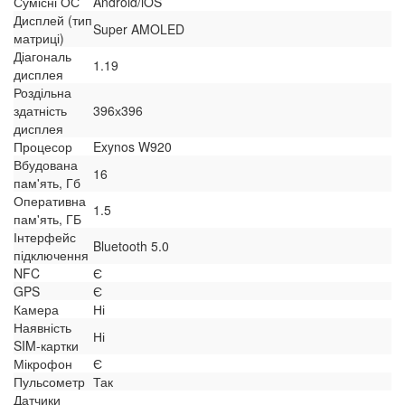
Сумісні ОС
Android/iOS
Дисплей (тип
Super AMOLED
матриці)
Діагональ
1.19
дисплея
Роздільна
здатність
396х396
дисплея
Процесор
Exynos W920
Вбудована
16
пам'ять, Гб
Оперативна
1.5
пам'ять, ГБ
Інтерфейс
Bluetooth 5.0
підключення
NFC
Є
GPS
Є
Камера
Ні
Наявність
Ні
SIM-картки
Мікрофон
Є
Пульсометр
Так
Датчики