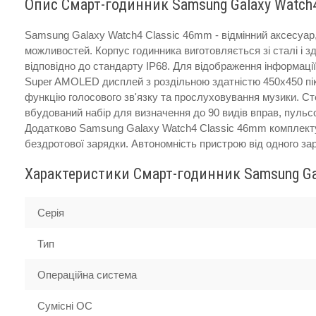
Опис Смарт-годинник Samsung Galaxy Watch4
Samsung Galaxy Watch4 Classic 46mm - відмінний аксесуар,
можливостей. Корпус годинника виготовляється зі сталі і з
відповідно до стандарту IP68. Для відображення інформац
Super AMOLED дисплей з роздільною здатністю 450х450 піксе
функцію голосового зв'язку та прослуховування музики. Ст
вбудований набір для визначення до 90 видів вправ, пульс
Додатково Samsung Galaxy Watch4 Classic 46mm комплектує
бездротової зарядки. Автономність пристрою від одного за
Характеристики Смарт-годинник Samsung Ga
Серія
Тип
Операційна система
Сумісні ОС