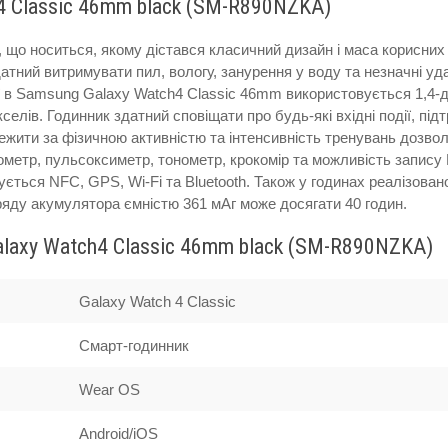
 Classic 46mm black (SM-R890NZKA)
 що носиться, якому дістався класичний дизайн і маса корисних
датний витримувати пил, вологу, занурення у воду та незначні уд
ії в Samsung Galaxy Watch4 Classic 46mm використовується 1,4
лів. Годинник здатний сповіщати про будь-які вхідні події, під
ежити за фізичною активністю та інтенсивність тренувань дозво
ометр, пульсоксиметр, тонометр, крокомір та можливість запису 
ться NFC, GPS, Wi-Fi та Bluetooth. Також у годинах реалізован
ряду акумулятора ємністю 361 мАг може досягати 40 годин.
laxy Watch4 Classic 46mm black (SM-R890NZKA)
Galaxy Watch 4 Classic
Смарт-годинник
Wear OS
Android/iOS