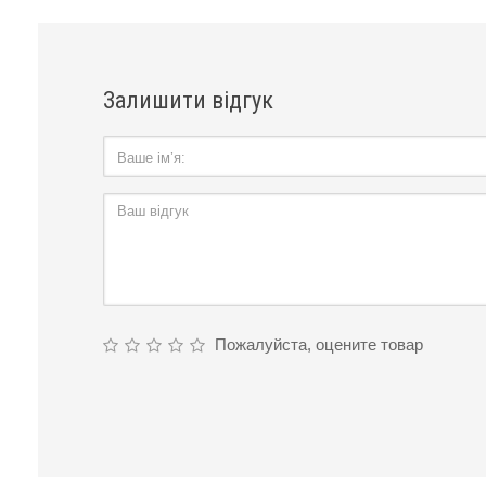
Матеріал ремінця
Габарити, мм
Залишити відгук
Вага, г
Колір корпусу
Гарантія
Пожалуйста, оцените товар