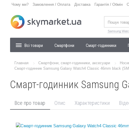
Чому ми?
Замовлення / Оплата
Доставка
Гарантія / Обмін
О
Samsung Watc
Всі товари
Смартфони
Смарт-годинники
Главная
Смартфони, смарт-годинники, аксесуари
Носи
Смарт-годинник Samsung Galaxy Watch4 Classic 46mm black (S
Смарт-годинник Samsung Ga
Все про товар
Опис
Характеристики
Віде