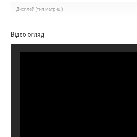
Дисплей (тип матриці)
Діагональ дисплея
Відео огляд
Роздільна здатність дисплея
Процесор
Вбудована пам'ять, Гб
Оперативна пам'ять, ГБ
Інтерфейс підключення
NFC
GPS
Камера