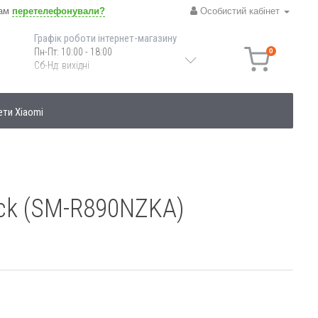
вам
перетелефонували?
Особистий кабінет
Графік роботи інтернет-магазину
Пн-Пт: 10:00 - 18:00
0
Сб-Нд: вихідні
ети Xiaomi
ack (SM-R890NZKA)