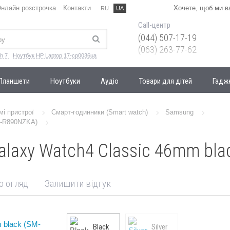
нлайн розстрочка
Контакти
Хочете, щоб ми 
RU
UA
Call-центр
(044) 507-17-19
(063) 263-77-62
h 7
Ноутбук HP Laptop 17-cp0036ua
Планшети
Ноутбуки
Аудіо
Товари для дітей
Гадж
мі пристрої
Смарт-годинники (Smart watch)
Samsung
M-R890NZKA)
laxy Watch4 Classic 46mm bl
о огляд
Залишити відгук
Black
Silver