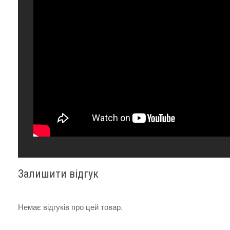
Наявність SIM-картки
Мікрофон
Пульсометр
Датчики
Особливості
Залишити відгук
Ємність акумулятора, мАг
Час роботи
Немає відгуків про цей товар.
Матеріал корпусу