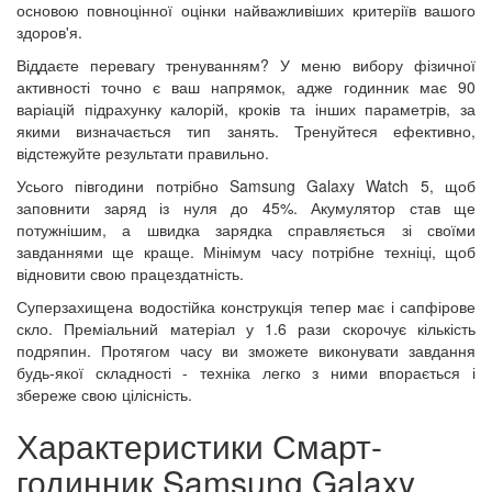
основою повноцінної оцінки найважливіших критеріїв вашого
здоров'я.
Віддаєте перевагу тренуванням? У меню вибору фізичної
активності точно є ваш напрямок, адже годинник має 90
варіацій підрахунку калорій, кроків та інших параметрів, за
якими визначається тип занять. Тренуйтеся ефективно,
відстежуйте результати правильно.
Усього півгодини потрібно Samsung Galaxy Watch 5, щоб
заповнити заряд із нуля до 45%. Акумулятор став ще
потужнішим, а швидка зарядка справляється зі своїми
завданнями ще краще. Мінімум часу потрібне техніці, щоб
відновити свою працездатність.
Суперзахищена водостійка конструкція тепер має і сапфірове
скло. Преміальний матеріал у 1.6 рази скорочує кількість
подряпин. Протягом часу ви зможете виконувати завдання
будь-якої складності - техніка легко з ними впорається і
збереже свою цілісність.
Характеристики Смарт-
годинник Samsung Galaxy