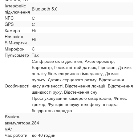
Інтерфейс
Bluetooth 5.0
підключення
NFC
Є
GPS
Є
Камера
Ні
Наявність
Ні
SIM-картки
Мікрофон
Є
Пульсометр
Так
Сапфірове скло дисплея, Акселерометр,
Барометр, Геоматнітний датчик, Гіроскоп, Датчик
аналізу біоелектричного імпедансу, Датчик
пульсу, Датчик серцевого ритму, Відстеження
Особливості
часу активності, Відстеження локації, Відстеження
швидкості руху, Відстеження сну,
Прослуховування камерою смартфона, Фітнес
трекер, Функція пошуку телефону, швидка
бездротова зарядка
Ємність
акумулятора,
284
мАг
Час роботи
до 40 годин