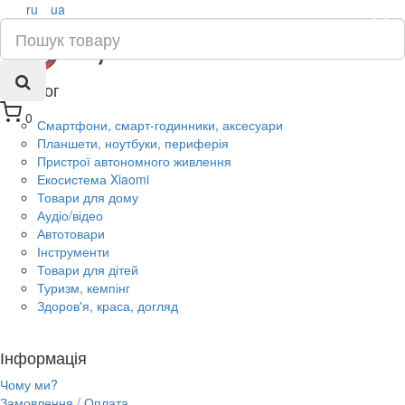
ru
ua
×
Каталог
0
Смартфони, смарт-годинники, аксесуари
Планшети, ноутбуки, периферія
Пристрої автономного живлення
Екосистема Xiaomi
Товари для дому
Аудіо/відео
Автотовари
Інструменти
Товари для дітей
Туризм, кемпінг
Здоров'я, краса, догляд
Інформація
Чому ми?
Замовлення / Оплата