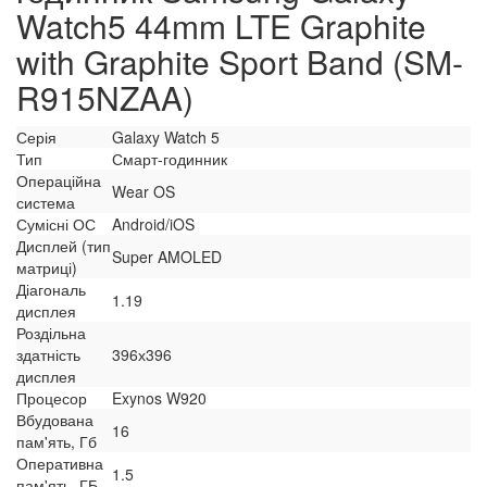
Watch5 44mm LTE Graphite
with Graphite Sport Band (SM-
R915NZAA)
Серія
Galaxy Watch 5
Тип
Смарт-годинник
Операційна
Wear OS
система
Сумісні ОС
Android/iOS
Дисплей (тип
Super AMOLED
матриці)
Діагональ
1.19
дисплея
Роздільна
здатність
396х396
дисплея
Процесор
Exynos W920
Вбудована
16
пам'ять, Гб
Оперативна
1.5
пам'ять, ГБ