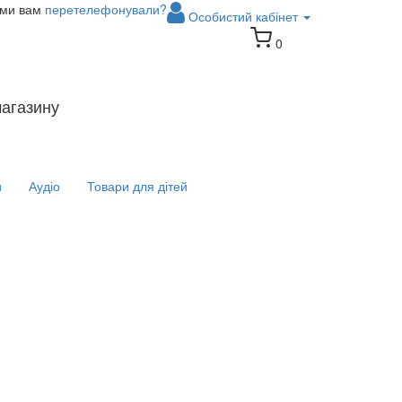
 ми вам
перетелефонували?
Особистий кабінет
0
магазину
и
Аудіо
Товари для дітей