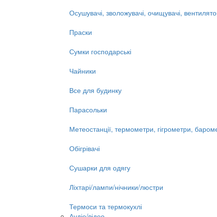
Осушувачі, зволожувачі, очищувачі, вентилят
Праски
Сумки господарські
Чайники
Все для будинку
Парасольки
Метеостанції, термометри, гігрометри, баром
Обігрівачі
Сушарки для одягу
Ліхтарі/лампи/нічники/люстри
Термоси та термокухлі
Аудіо/відео