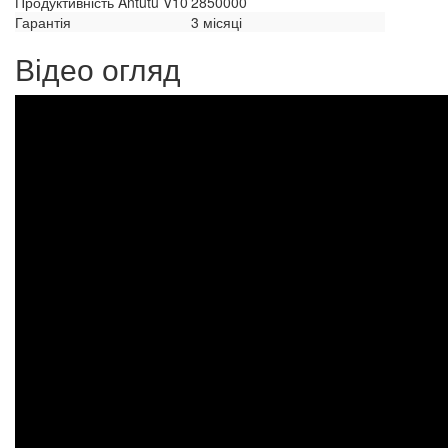
Продуктивність Antutu V10
2850000
Гарантія
3 місяці
Відео огляд