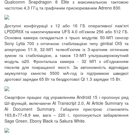
Qualcomm Snapdragon 8 Elite з максимальною тактовою
частотою 4,3 ГГц та графічним прискорювачем Adreno 830.
Доступні конфігурації з 12 або 16 ГБ оперативної пам'яті
LPDDR5X та накопичувачем UFS 4.0 об'ємом 256 або 512 ГБ.
Основна камера складається з трьох модулів: 50-МП сенсор
Sony Lytia 700 з оптичною стабілізацією типу gimbal OIS та
апертурою f/1.9, 32-МП телеоб'єктив із 3-кратним оптичним
зумом та стабілізацією, а також 13-МП ультраширококутний
модуль із20. Фронтальна камера - 32 МП з об'єднанням
пікселів для покращеної якості. За автономність відповідає
акумулятор ємністю 5500 мА-год із підтримкою швидкої
дротової зарядки 65 Вт та бездротової Qi 1.3 зарядки 15 Вт.
Смартфон працює під управлінням Android 15 і пропонує ряд
ШІ-функцій, включаючи AI Transcript 2.0, AI Article Summary та
AI Document Summary. Габарити пристрою становлять
163,8×77×8,9 мм, вага – 220 г, пропонуються забарвлення
Sage Green, Ebony Black та Sakura White.