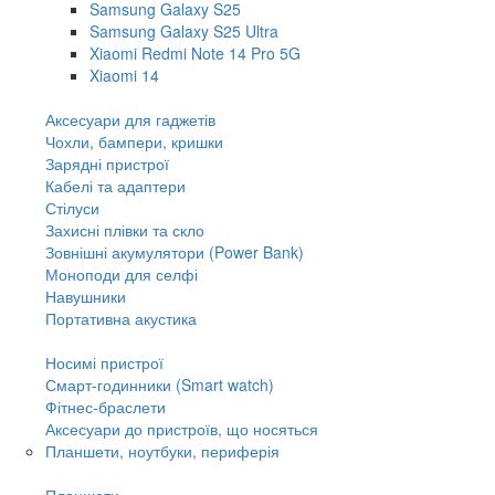
Samsung Galaxy S25
Samsung Galaxy S25 Ultra
Xiaomi Redmi Note 14 Pro 5G
Xiaomi 14
Аксесуари для гаджетів
Чохли, бампери, кришки
Зарядні пристрої
Кабелі та адаптери
Стілуси
Захисні плівки та скло
Зовнішні акумулятори (Power Bank)
Моноподи для селфі
Навушники
Портативна акустика
Носимі пристрої
Смарт-годинники (Smart watch)
Фітнес-браслети
Аксесуари до пристроїв, що носяться
Планшети, ноутбуки, периферія
Планшети