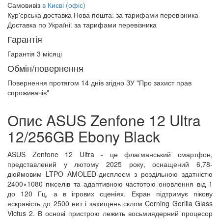
Самовивіз
в Києві (офіс)
Кур'єрська доставка Нова пошта:
за тарифами перевізника
Доставка по Україні:
за тарифами перевізника
Гарантія
Гарантія 3 місяці
Обмін/повернення
Повернення протягом
14 днів
згідно ЗУ "Про захист прав
спроживачів"
Опис ASUS Zenfone 12 Ultra
12/256GB Ebony Black
ASUS Zenfone 12 Ultra - це флагманський смартфон,
представлений у лютому 2025 року, оснащений 6,78-
дюймовим LTPO AMOLED-дисплеєм з роздільною здатністю
2400×1080 пікселів та адаптивною частотою оновлення від 1
до 120 Гц, а в ігрових сценіях. Екран підтримує пікову
яскравість до 2500 нит і захищень склом Corning Gorilla Glass
Victus 2. В основі пристрою лежить восьмиядерний процесор