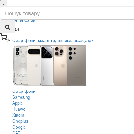
×
ru
ua
Каталог
0
Смартфони, смарт-годинники, аксесуари
Смартфони
Samsung
Apple
Huawei
Xiaomi
Oneplus
Google
CAT