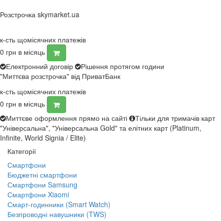
Розстрочка skymarket.ua
к-сть щомісячних платежів
0
грн в місяць
Електронний договір
Рішення протягом години
"Миттєва розстрочка" від ПриватБанк
к-сть щомісячних платежів
0
грн в місяць
Миттєве оформлення прямо на сайті
Тільки для тримачів карт
"Універсальна", "Універсальна Gold" та елітних карт (Platinum,
Infinite, World Signia / Elite)
Категорії
Смартфони
Бюджетні смартфони
Смартфони Samsung
Смартфони Xiaomi
Смарт-годинники (Smart Watch)
Безпроводні навушники (TWS)