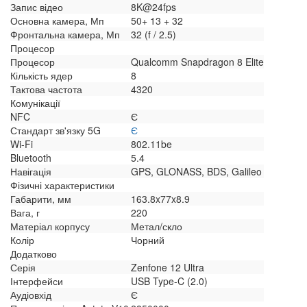
Запис відео
8K@24fps
Основна камера, Мп
50+ 13 + 32
Фронтальна камера, Мп
32 (f / 2.5)
Процесор
Процесор
Qualcomm Snapdragon 8 Elite
Кількість ядер
8
Тактова частота
4320
Комунікації
NFC
Є
Стандарт зв'язку 5G
Є
Wi-Fi
802.11be
Bluetooth
5.4
Навігація
GPS, GLONASS, BDS, Galileo
Фізичні характеристики
Габарити, мм
163.8x77x8.9
Вага, г
220
Матеріал корпусу
Метал/скло
Колір
Чорний
Додатково
Серія
Zenfone 12 Ultra
Інтерфейси
USB Type-C (2.0)
Аудіовхід
Є