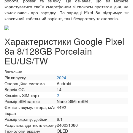
роботи, розваг та зв'язку. Це означає, що ви можете
користуватися своїм смартфоном зі спокоєм протягом дня, не
хвилюючись про зарядку. По зарядці Pixel 8a підтримує як
класичний кабельний варіант, так і бездротову технологію.
Характеристики Google Pixel
8a 8/128GB Porcelain
EU/US/TW
Загальне
Рік випуску
2024
Операційна система
Android
Версія ОС
14
Кількість SIM-карт
2
Розмір SIM-картки
Nano-SIM+eSIM
Ємність акумулятора, мАг
4492
Екран
Розмір екрану, дюйми
6.1
Роздільна здатність екрану
2400x1080
Технологія екрану
OLED