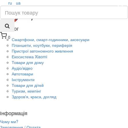
ru
ua
×
Каталог
0
Смартфони, смарт-годинники, аксесуари
Планшети, ноутбуки, периферія
Пристрої автономного живлення
Екосистема Xiaomi
Товари для дому
Аудіо/відео
Автотовари
Інструменти
Товари для дітей
Туризм, кемпінг
Здоров'я, краса, догляд
Інформація
Чому ми?
Замовлення / Оплата