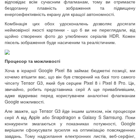
відповідає всім сучасним флагманам, тому ви отримаєте
бездоганну плавність зображення та підвищену
енергоефективність екрану для кращої автономності.
Комбінація цих обох удосконалень дозволяє досягати
неймовірної якості картинки - що б ви не переглядали, від
щойно створених фото до улюблених серіалів HDR. Кожен
піксель зображення буде насиченим та реалістичним.
Процесор та можливості
Хоча в ієрархії Google Pixel 8a займає бюджетні позиції, ми
хочемо втішити вас, що він був створений на базі того самого
чіпсету Tensor G3, який був серцем Pixel 8 і Pixel 8 Pro. Це,
звичайно, робить представника серії А ще привабливішим,
адже відкриває перед користувачем аналогічні флагманам
Google можливості.
Але зважте, що Tensor G3 йде іншим шляхом, ніж процесори
серії А від Apple або Snapdragon в Galaxy S Samsung. Поки
конкуренти змагаються у показниках потужності, Google
вирішили сфокусувати зусилля на оптимізацію повсякденних
завдань. Тому надсилання електронних листів, веб-серфінг,