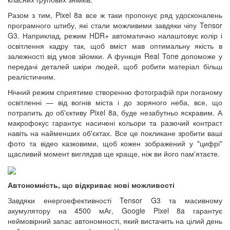
Разом з тим, Pixel 8a все ж таки пропонує ряд удосконалень
програмного штибу, які стали можливими завдяки чіпу Tensor
G3. Наприклад, режим HDR+ автоматично налаштовує колір і
освітлення кадру так, щоб вміст мав оптимальну якість в
залежності від умов зйомки. А функція Real Tone допоможе у
передачі деталей шкіри людей, щоб робити матеріал більш
реалістичним.
Нічний режим сприятиме створенню фотографій при поганому
освітленні — від вогнів міста і до зоряного неба, все, що
потрапить до об'єктиву Pixel 8a, буде незабутньо яскравим. А
макрофокус гарантує насичені кольори та разючий контраст
навіть на найменших об'єктах. Все це покликане зробити ваші
фото та відео казковими, щоб кожен зображений у "цифрі"
щасливий момент виглядав ще краще, ніж ви його пам'ятаєте.
Автономність, що відкриває нові можливості
Завдяки енергоефективності Tensor G3 та масивному
акумулятору на 4500 мАг, Google Pixel 8a гарантує
неймовірний запас автономності, який вистачить на цілий день