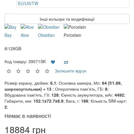
Інші кольори та модифікації
Bay
Aloe
Obsidian
Porcelain
8/128GB
Код товару:
39071SK
Залишити відгук
Розмір екрану, дюйми:
6.1
; Основна камера, Мп:
64 (f/1.89,
широкоугольная) + 13
; Оперативна пам'ять, ГБ:
8
;
Вбудована пам'ять, Гб:
128
; Ємність акумулятора, мАг:
4492
;
Габарити, мм:
152.1x72.7x8.9
; Вага, г:
188
; Кількість SIM-карт:
2
;
Немає в наявності
18884 грн