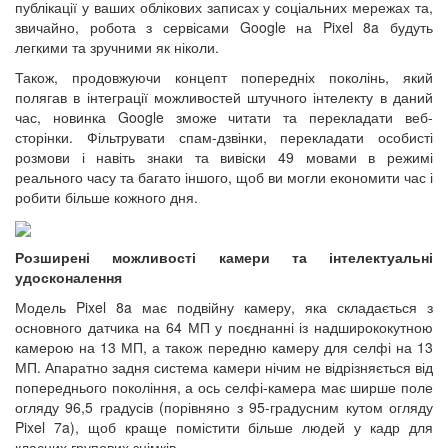
публікації у ваших облікових записах у соціальних мережах та,
звичайно, робота з сервісами Google на Pixel 8a будуть
легкими та зручними як ніколи.
Також, продовжуючи концепт попередніх поколінь, який
полягав в інтеграції можливостей штучного інтелекту в даний
час, новинка Google зможе читати та перекладати веб-
сторінки. Фільтрувати спам-дзвінки, перекладати особисті
розмови і навіть знаки та вивіски 49 мовами в режимі
реального часу та багато іншого, щоб ви могли економити час і
робити більше кожного дня.
Розширені можливості камери та інтелектуальні
удосконалення
Модель Pixel 8a має подвійну камеру, яка складається з
основного датчика на 64 МП у поєднанні із надширококутною
камерою на 13 МП, а також передню камеру для селфі на 13
МП. Апаратно задня система камери нічим не відрізняється від
попереднього покоління, а ось селфі-камера має ширше поле
огляду 96,5 градусів (порівняно з 95-градусним кутом огляду
Pixel 7a), щоб краще помістити більше людей у кадр для
класних групових знімків.