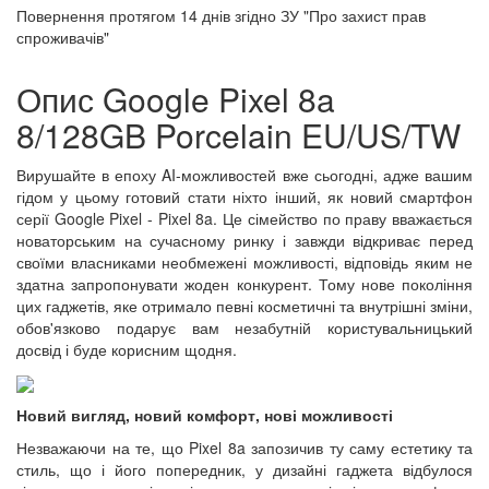
Повернення протягом
14 днів
згідно ЗУ "Про захист прав
спроживачів"
Опис Google Pixel 8a
8/128GB Porcelain EU/US/TW
Вирушайте в епоху AI-можливостей вже сьогодні, адже вашим
гідом у цьому готовий стати ніхто інший, як новий смартфон
серії Google Pixel - Pixel 8a. Це сімейство по праву вважається
новаторським на сучасному ринку і завжди відкриває перед
своїми власниками необмежені можливості, відповідь яким не
здатна запропонувати жоден конкурент. Тому нове покоління
цих гаджетів, яке отримало певні косметичні та внутрішні зміни,
обов'язково подарує вам незабутній користувальницький
досвід і буде корисним щодня.
Новий вигляд, новий комфорт, нові можливості
Незважаючи на те, що Pixel 8a запозичив ту саму естетику та
стиль, що і його попередник, у дизайні гаджета відбулося