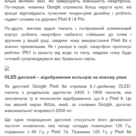
кілька великих змін, які завершують зовнішність смартфона.
По-перше, новинка Google отримала більш округлі кути, які
краще відповідають сучасним тенденціям дизайну і роблять
гаджет схожим на дорожчі Pixel 8 і 8 Pro.
По-друге, матова задня панель і полірований алюмінієвий
корпус роблять смартфон набагато стійкішим до плям і
зручним у вашій руці, завдяки чому використання Pixel 8a є
значно приємнішим. Як і раніше в серії, смартфон пропонує
рейтинг IP67 із захисту від води та пилу, завдяки чому буде
готовий супроводжувати вас буквально скрізь.
OLED дисплей – відображення кольорів на новому рівні
Як дисплей Google Pixel 8a отримав 6,1-дюймову OLED-
панель з роздільною здатністю 2400 x 1800 пікселів, яка
запозичила ту ж технологію відображення, що й у Pixel 8. Це
так званий екран Actua, який, за словами Google, досягає
максимальної яскравості 2000 ніт.
Ще одне покращення дисплея стосується його динамічної
частоти оновлення, яка тепер складає повноцінні 120 Гц,
порівняно з 90 Гц у Pixel 7a. Показник 120 Гц у Pixel 8a