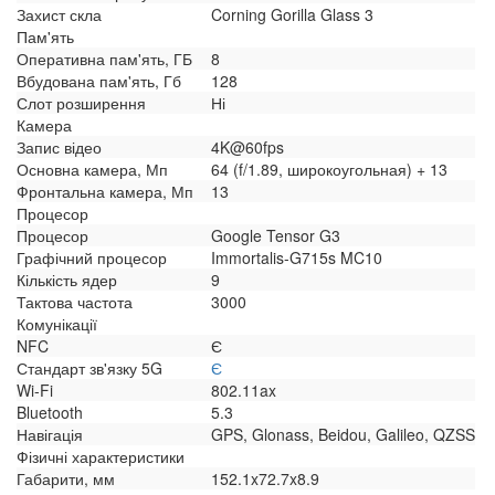
Захист скла
Corning Gorilla Glass 3
Пам'ять
Оперативна пам'ять, ГБ
8
Вбудована пам'ять, Гб
128
Слот розширення
Ні
Камера
Запис відео
4K@60fps
Основна камера, Мп
64 (f/1.89, широкоугольная) + 13
Фронтальна камера, Мп
13
Процесор
Процесор
Google Tensor G3
Графічний процесор
Immortalis-G715s MC10
Кількість ядер
9
Тактова частота
3000
Комунікації
NFC
Є
Стандарт зв'язку 5G
Є
Wi-Fi
802.11ax
Bluetooth
5.3
Навігація
GPS, Glonass, Beidou, Galileo, QZSS
Фізичні характеристики
Габарити, мм
152.1x72.7x8.9