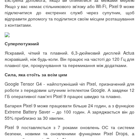
Якщо у вас немає стільникового зв'язку або Wi-Fi, Pixel 9 може
підключитися до екстрених служб через супутник, щоб
відправити допомогу та поділитися своїм місцем розташування
з контактами.
Суперпотужний
Яскравий, чіткий та плавний. 6,3-дюймовий дисплей Actua
яскравіший, ніж будь-коли. Він працює на частоті до 120 Гц для
плавної гри, прокручування та перемикання між додатками.
Сила, яка стоїть за всім цим
Google Tensor G4 - найпотужніший чіп Pixel, призначений для
роботи з передовим штучним інтелектом Google. А завдяки 12
ГБ оперативної пам'яті Pixel 9 працює швидко та плавно.
Батарея Pixel 9 може працювати більше 24 годин, а з функцією
Extreme Battery Saver – до 100 годин. А заряджається він до
55% приблизно за 30 хвилин.
Pixel 9 поставляється з 7 роками оновлень ОС та системи
безпеки, новими та оновленими функціями Pixel Drops, а