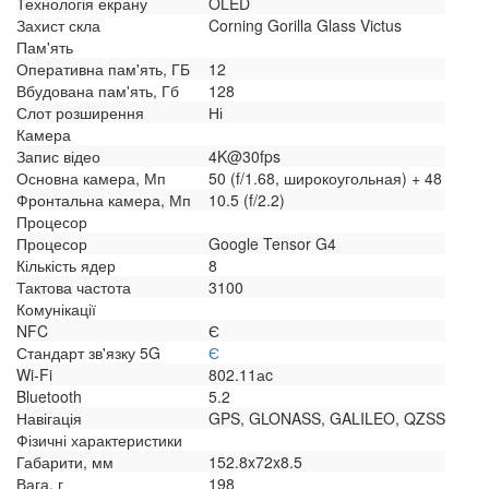
Технологія екрану
OLED
Захист скла
Corning Gorilla Glass Victus
Пам'ять
Оперативна пам'ять, ГБ
12
Вбудована пам'ять, Гб
128
Слот розширення
Ні
Камера
Запис відео
4K@30fps
Основна камера, Мп
50 (f/1.68, широкоугольная) + 48
Фронтальна камера, Мп
10.5 (f/2.2)
Процесор
Процесор
Google Tensor G4
Кількість ядер
8
Тактова частота
3100
Комунікації
NFC
Є
Стандарт зв'язку 5G
Є
Wi-Fi
802.11аc
Bluetooth
5.2
Навігація
GPS, GLONASS, GALILEO, QZSS
Фізичні характеристики
Габарити, мм
152.8x72x8.5
Вага, г
198