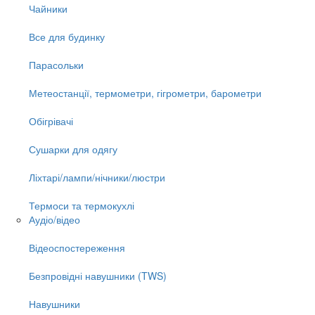
Чайники
Все для будинку
Парасольки
Метеостанції, термометри, гігрометри, барометри
Обігрівачі
Сушарки для одягу
Ліхтарі/лампи/нічники/люстри
Термоси та термокухлі
Аудіо/відео
Відеоспостереження
Безпровідні навушники (TWS)
Навушники