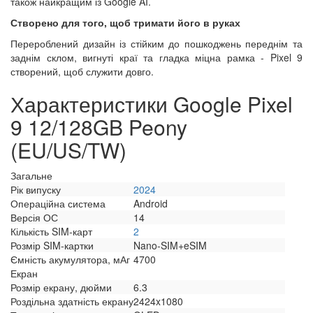
також найкращим із Google AI.
Створено для того, щоб тримати його в руках
Перероблений дизайн із стійким до пошкоджень переднім та
заднім склом, вигнуті краї та гладка міцна рамка - Pixel 9
створений, щоб служити довго.
Характеристики Google Pixel
9 12/128GB Peony
(EU/US/TW)
Загальне
Рік випуску
2024
Операційна система
Android
Версія ОС
14
Кількість SIM-карт
2
Розмір SIM-картки
Nano-SIM+eSIM
Ємність акумулятора, мАг
4700
Екран
Розмір екрану, дюйми
6.3
Роздільна здатність екрану
2424x1080