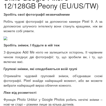
12/128GB Peony (EU/US/TW)
Зробіть свої фотографії незвичайними
Робіть чудові фотографії за допомогою камери Pixel 9. А за
допомогою штучного інтелекту вони стануть кращими, ніж ви
можете собі уявити.
Зробіть знімок. І будьте в ній теж
З функцією Add Me ніхто не залишиться осторонь. ІІ чарівним
чином поєднує дві фотографії: ту, що зробили ви, і ту, що
включає ваc.
Групові знімки, які сподобаються всій групі
Отримайте чудовий груповий знімок, об'єднавши схожі
фотографії. Pixel знайде найкращий момент, або ви можете
вибрати найкращий вираз обличчя кожного.
Ліки від розмитості
Функція Photo Unblur у Google Photos робить нечіткі знімки –
нові чи старі – різкими лише за кілька дотиків.