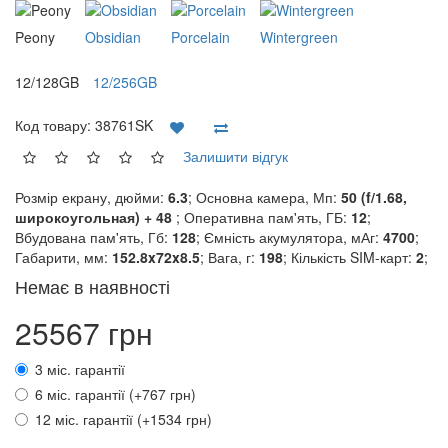
Peony
Obsidian
Porcelain
Wintergreen
12/128GB
12/256GB
Код товару:
38761SK
Залишити відгук
Розмір екрану, дюйми:
6.3
; Основна камера, Мп:
50 (f/1.68,
широкоугольная) + 48
; Оперативна пам'ять, ГБ:
12
;
Вбудована пам'ять, Гб:
128
; Ємність акумулятора, мАг:
4700
;
Габарити, мм:
152.8x72x8.5
; Вага, г:
198
; Кількість SIM-карт:
2
;
Немає в наявності
25567 грн
3 міс. гарантії
6 міс. гарантії (+767 грн)
12 міс. гарантії (+1534 грн)