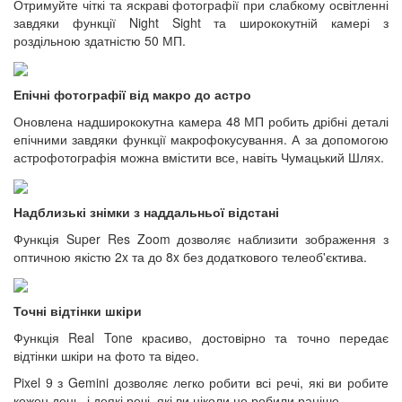
Отримуйте чіткі та яскраві фотографії при слабкому освітленні
завдяки функції Night Sight та ширококутній камері з
роздільною здатністю 50 МП.
Епічні фотографії від макро до астро
Оновлена надширококутна камера 48 МП робить дрібні деталі
епічними завдяки функції макрофокусування. А за допомогою
астрофотографія можна вмістити все, навіть Чумацький Шлях.
Надблизькі знімки з наддальньої відстані
Функція Super Res Zoom дозволяє наблизити зображення з
оптичною якістю 2x та до 8x без додаткового телеоб'єктива.
Точні відтінки шкіри
Функція Real Tone красиво, достовірно та точно передає
відтінки шкіри на фото та відео.
Pixel 9 з Gemini дозволяє легко робити всі речі, які ви робите
кожен день, і деякі речі, які ви ніколи не робили раніше.