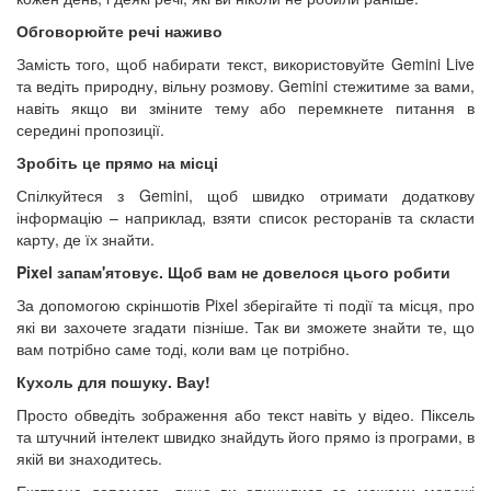
Обговорюйте речі наживо
Замість того, щоб набирати текст, використовуйте Gemini Live
та ведіть природну, вільну розмову. Gemini стежитиме за вами,
навіть якщо ви зміните тему або перемкнете питання в
середині пропозиції.
Зробіть це прямо на місці
Спілкуйтеся з Gemini, щоб швидко отримати додаткову
інформацію – наприклад, взяти список ресторанів та скласти
карту, де їх знайти.
Pixel запам'ятовує. Щоб вам не довелося цього робити
За допомогою скріншотів Pixel зберігайте ті події та місця, про
які ви захочете згадати пізніше. Так ви зможете знайти те, що
вам потрібно саме тоді, коли вам це потрібно.
Кухоль для пошуку. Вау!
Просто обведіть зображення або текст навіть у відео. Піксель
та штучний інтелект швидко знайдуть його прямо із програми, в
якій ви знаходитесь.
Екстрена допомога, якщо ви опинилися за межами мережі