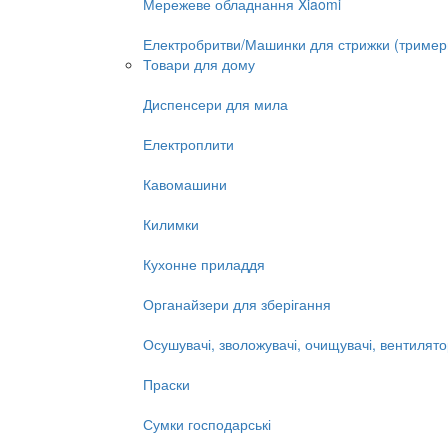
Мережеве обладнання Xiaomi
Електробритви/Машинки для стрижки (тример
Товари для дому
Диспенсери для мила
Електроплити
Кавомашини
Килимки
Кухонне приладдя
Органайзери для зберігання
Осушувачі, зволожувачі, очищувачі, вентилят
Праски
Сумки господарські