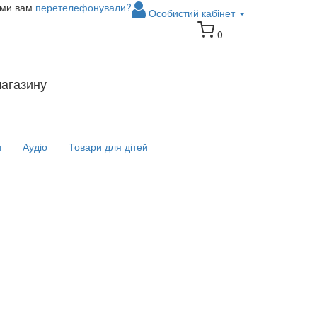
 ми вам
перетелефонували?
Особистий кабінет
0
магазину
и
Аудіо
Товари для дітей