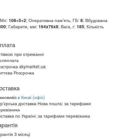
 Мп:
108+5+2
; Оперативна пам'ять, ГБ:
8
; Вбудована
300
; Габарити, мм:
164x76x8
; Вага, г:
185
; Кількість
плата
отівкою при отриманні
ісляплата
зстрочка skymarket.ua
иттєва Розсрочка
оставка
амовивіз
в Києві (офіс)
ур'єрська доставка Нова пошта:
за тарифами
еревізника
ставка по Україні:
за тарифами перевізника
арантія
рантія 3 місяці