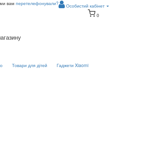
 ми вам
перетелефонували?
Особистий кабінет
0
магазину
іо
Товари для дітей
Гаджети Xiaomi