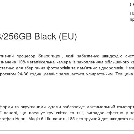
О
П
п
8/256GB Black (EU)
тивний процесор Snapdragon, який забезпечує швидкодію сист
значена 108-мегапіксельна камера із захопленням збільшеного к
статньо для зберігання фотоархівів та пам'ятних відеороликів. Не
протягом 24-36 годин, девайс залишається ультратонким. Товщина
форми та округленими кутами забезпечує максимальний комфорт
ї панелі, що поєднує гру світло та тіні, виглядає ефектно у т
ртфон Honor Magic 6 Lite важить 185 г та зручний для швидкого в