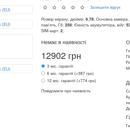
Залишити відгук
Розмір екрану, дюйми:
6.78
; Основна камера,
пам'ять, Гб:
256
; Ємність акумулятора, мАг:
5
SIM-карт:
2
;
Немає в наявності
О
Г
12902 грн
П
Ро
3 міс. гарантії
М
6 міс. гарантії (+387 грн)
12 міс. гарантії (+774 грн)
Д
Повідомити про наявність
С
К
п
До
Г
Га