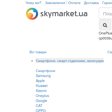
Чому ми?
Замовлення / Оплата
Доставка
Гаран
OnePlus
cp0036
Всі товари
См
Смартфони, смарт-годинники, аксесуари
Смартфони
Samsung
Apple
Huawei
Xiaomi
Oneplus
Google
CAT
OPPO