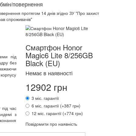
бмін/повернення
овернення протягом
14 днів
згідно ЗУ "Про захист
рав спроживачів"
Смартфон Honor
Magic6 Lite 8/256GB
еми під
Black (EU)
адру без
зважаючи
Немає в наявності
 корпусу
12902 грн
3 міс. гарантії
6 міс. гарантії (+387 грн)
 під час
12 міс. гарантії (+774 грн)
андемі з
иконання
Повідомити про наявність