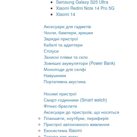
Samsung Galaxy S25 Ultra
Xiaomi Redmi Note 14 Pro 5G
Xiaomi 14
Аксесуари для гаджетів
Чохли, бампери, кришки
Зарядні пристрої
Кабелі та адаптери
Стілуси
Захисні плівки та скло
Зовнішні акумулятори (Power Bank)
Моноподи для селфі
Навушники
Портативна акустика
Носимі пристрої
Смарт-годинники (Smart watch)
Фітнес-браслети
Аксесуари до пристроїв, що носяться
Планшети, ноутбуки, периферія
Пристрої автономного живлення
Екосистема Xiaomi
Товари для дому