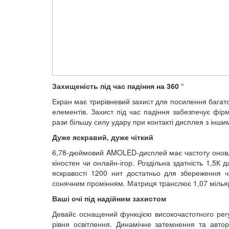
Захищеність під час падіння на 360 °
Екран має трирівневий захист для посилення багат
елементів. Захист під час падіння забезпечує фір
рази більшу силу удару при контакті дисплея з інш
Дуже яскравий, дуже чіткий
6,78-дюймовий AMOLED-дисплей має частоту оновлен
кіностен чи онлайн-ігор. Роздільна здатність 1,5К 
яскравості 1200 нит достатньо для збереження ч
сонячним промінням. Матриця транслює 1,07 мільяр
Ваші очі під надійним захистом
Девайс оснащений функцією високочастотного рег
рівня освітлення. Динамічне затемнення та авто