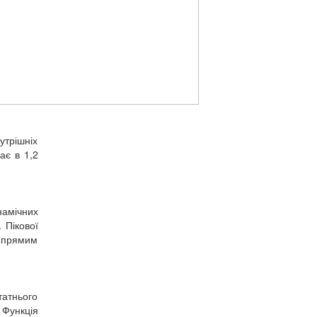
утрішніх
ає в 1,2
намічних
 Пікової
д прямим
татнього
 Функція