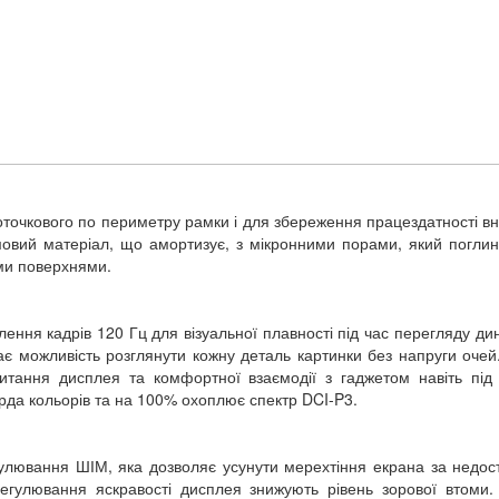
оточкового по периметру рамки і для збереження працездатності вн
мовий матеріал, що амортизує, з мікронними порами, який поглин
ими поверхнями.
ня кадрів 120 Гц для візуальної плавності під час перегляду ди
дає можливість розглянути кожну деталь картинки без напруги очей.
итання дисплея та комфортної взаємодії з гаджетом навіть пі
да кольорів та на 100% охоплює спектр DCI-P3.
улювання ШІМ, яка дозволяє усунути мерехтіння екрана за недос
регулювання яскравості дисплея знижують рівень зорової втоми.