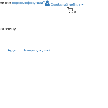
 ми вам
перетелефонували?
Особистий кабінет
0
магазину
и
Аудіо
Товари для дітей