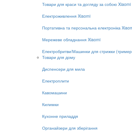
Товари для краси та догляду за собою Xiaomi
Електроживлення Xiaomi
Портативна та персональна електроніка Xiao
Мережеве обладнання Xiaomi
Електробритви/Машинки для стрижки (тример
Товари для дому
Диспенсери для мила
Електроплити
Кавомашини
Килимки
Кухонне приладдя
Органайзери для зберігання