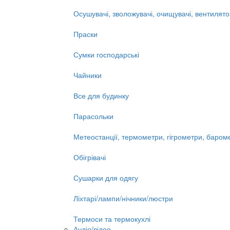
Осушувачі, зволожувачі, очищувачі, вентилят
Праски
Сумки господарські
Чайники
Все для будинку
Парасольки
Метеостанції, термометри, гігрометри, баром
Обігрівачі
Сушарки для одягу
Ліхтарі/лампи/нічники/люстри
Термоси та термокухлі
Аудіо/відео