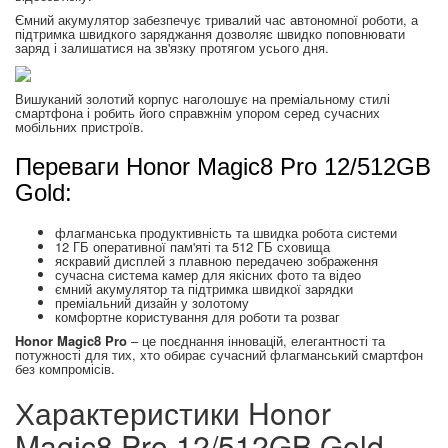
Ємний акумулятор забезпечує тривалий час автономної роботи, а
підтримка швидкого заряджання дозволяє швидко поповнювати
заряд і залишатися на зв'язку протягом усього дня.
Вишуканий золотий корпус наголошує на преміальному стилі
смартфона і робить його справжнім упором серед сучасних
мобільних пристроїв.
Переваги Honor Magic8 Pro 12/512GB
Gold:
флагманська продуктивність та швидка робота системи
12 ГБ оперативної пам'яті та 512 ГБ сховища
яскравий дисплей з плавною передачею зображення
сучасна система камер для якісних фото та відео
ємний акумулятор та підтримка швидкої зарядки
преміальний дизайн у золотому
комфортне користування для роботи та розваг
Honor Magic8 Pro
– це поєднання інновацій, елегантності та
потужності для тих, хто обирає сучасний флагманський смартфон
без компромісів.
Характеристики Honor
Magic8 Pro 12/512GB Gold