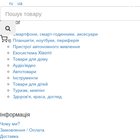
ru
ua
×
Каталог
Смартфони, смарт-годинники, аксесуари
Планшети, ноутбуки, периферія
0
Пристрої автономного живлення
Екосистема Xiaomi
Товари для дому
Аудіо/відео
Автотовари
Інструменти
Товари для дітей
Туризм, кемпінг
Здоров'я, краса, догляд
Інформація
Чому ми?
Замовлення / Оплата
Доставка