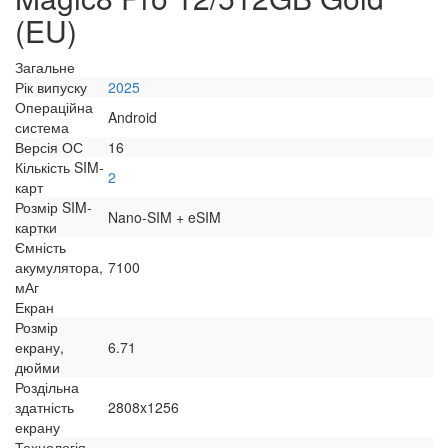
(EU)
Загальне
Рік випуску
2025
Операційна
Android
система
Версія ОС
16
Кількість SIM-
2
карт
Розмір SIM-
Nano-SIM + eSIM
картки
Ємність
акумулятора,
7100
мАг
Екран
Розмір
екрану,
6.71
дюйми
Роздільна
здатність
2808x1256
екрану
Технологія