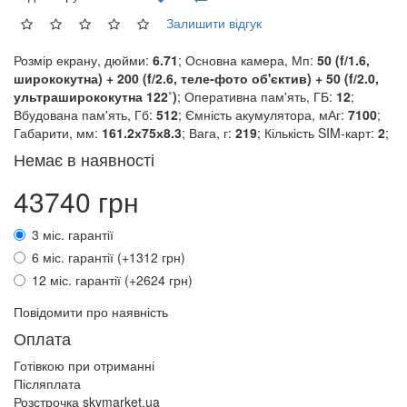
Залишити відгук
Розмір екрану, дюйми:
6.71
; Основна камера, Мп:
50 (f/1.6,
ширококутна) + 200 (f/2.6, теле-фото об'єктив) + 50 (f/2.0,
ультраширококутна 122˚)
; Оперативна пам'ять, ГБ:
12
;
Вбудована пам'ять, Гб:
512
; Ємність акумулятора, мАг:
7100
;
Габарити, мм:
161.2х75х8.3
; Вага, г:
219
; Кількість SIM-карт:
2
;
Немає в наявності
43740 грн
3 міс. гарантії
6 міс. гарантії (+1312 грн)
12 міс. гарантії (+2624 грн)
Повідомити про наявність
Оплата
Готівкою при отриманні
Післяплата
Розстрочка skymarket.ua