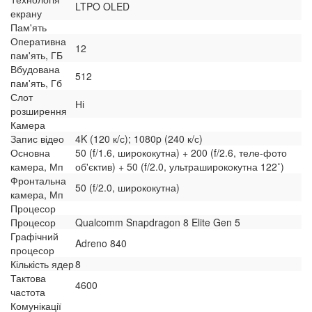
LTPO OLED
екрану
Пам'ять
Оперативна
12
пам'ять, ГБ
Вбудована
512
пам'ять, Гб
Слот
Ні
розширення
Камера
Запис відео
4K (120 к/с); 1080p (240 к/с)
Основна
50 (f/1.6, ширококутна) + 200 (f/2.6, теле-фото
камера, Мп
об'єктив) + 50 (f/2.0, ультраширококутна 122˚)
Фронтальна
50 (f/2.0, ширококутна)
камера, Мп
Процесор
Процесор
Qualcomm Snapdragon 8 Elite Gen 5
Графічний
Adreno 840
процесор
Кількість ядер
8
Тактова
4600
частота
Комунікації