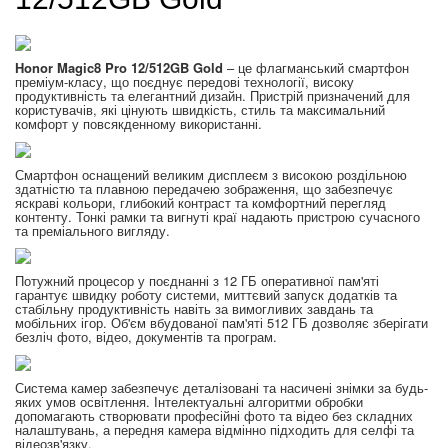
Honor Magic8 Pro 12/512GB Gold
– це флагманський смартфон
преміум-класу, що поєднує передові технології, високу
продуктивність та елегантний дизайн. Пристрій призначений для
користувачів, які цінують швидкість, стиль та максимальний
комфорт у повсякденному використанні.
Смартфон оснащений великим дисплеєм з високою роздільною
здатністю та плавною передачею зображення, що забезпечує
яскраві кольори, глибокий контраст та комфортний перегляд
контенту. Тонкі рамки та вигнуті краї надають пристрою сучасного
та преміального вигляду.
Потужний процесор у поєднанні з 12 ГБ оперативної пам'яті
гарантує швидку роботу системи, миттєвий запуск додатків та
стабільну продуктивність навіть за вимогливих завдань та
мобільних ігор. Об'єм вбудованої пам'яті 512 ГБ дозволяє зберігати
безліч фото, відео, документів та програм.
Система камер забезпечує деталізовані та насичені знімки за будь-
яких умов освітлення. Інтелектуальні алгоритми обробки
допомагають створювати професійні фото та відео без складних
налаштувань, а передня камера відмінно підходить для селфі та
відеозв'язку.