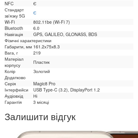
NFC
Є
Стандарт
Є
зв'язку 5G
Wi-Fi
802.11be (Wi-Fi 7)
Bluetooth
6.0
Навігація
GPS, GALILEO, GLONASS, BDS
Фізичні характеристики
Габарити, мм
161.2х75х8.3
Вага, г
219
Матеріал
Пластик
корпусу
Колір
Золотий
Додатково
Серія
Magic8 Pro
Інтерфейси
USB Type-C (3.2), DisplayPort 1.2
Аудіовхід
Ні
Гарантія
3 місяці
Залишити відгук