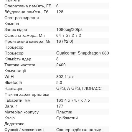
Оперативна пам'ять, ГБ
6
Вбудована пам'ять, Гб
128
Слот розширення
Камера
Запис відео
1080p@30fps
Основна камера, Мп
64 + 5+ 2 + 2
Фронтальна камера, Мп
16 (f/2.0)
Процесор
Процесор
Qualcomm Snapdragon 680
Кількість ядер
8
Тактова частота
2400
Комунікації
Wi-Fi
802.11ах
Bluetooth
5.0
Навігація
GPS, A-GPS, ГЛОНАСС
Фізичні характеристики
Габарити, мм
163.4 х 74.7 х 7.5
Вага, г
177
Матеріал корпусу
Пластик
Колір
Сріблястий
Додатково
Функції / можливості
Сканер відбитка пальця