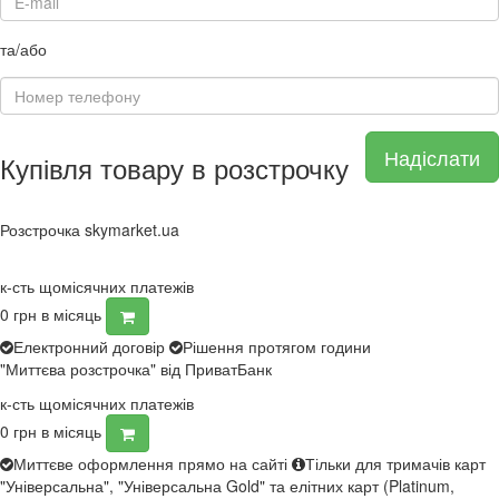
та/або
Надіслати
Купівля товару в розстрочку
Розстрочка skymarket.ua
к-сть щомісячних платежів
0
грн в місяць
Електронний договір
Рішення протягом години
"Миттєва розстрочка" від ПриватБанк
к-сть щомісячних платежів
0
грн в місяць
Миттєве оформлення прямо на сайті
Тільки для тримачів карт
"Універсальна", "Універсальна Gold" та елітних карт (Platinum,