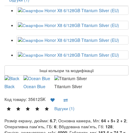
Інші кольори та модифікації
Black
Ocean Blue
Titanium Silver
Код товару:
35612SK
Відгуки (1)
Розмір екрану, дюйми:
6.7
; Основна камера, Мп:
64 + 5+ 2 + 2
;
Оперативна пам'ять, ГБ:
6
; Вбудована пам'ять, Гб:
128
;
Ємність акумулятора, мАг:
4000
; Габарити, мм:
163.4 х 74.7 х