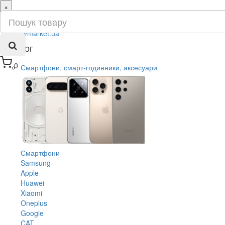
×
ru
ua
Каталог
0
Смартфони, смарт-годинники, аксесуари
Смартфони
Samsung
Apple
Huawei
Xiaomi
Oneplus
Google
CAT