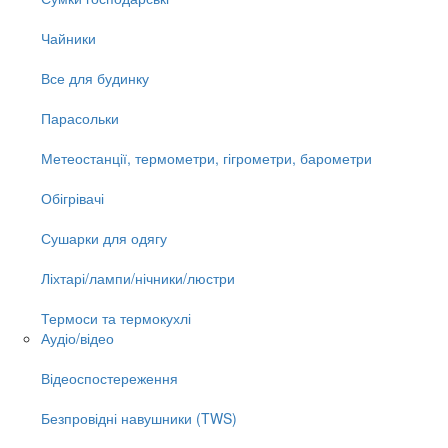
Чайники
Все для будинку
Парасольки
Метеостанції, термометри, гігрометри, барометри
Обігрівачі
Сушарки для одягу
Ліхтарі/лампи/нічники/люстри
Термоси та термокухлі
Аудіо/відео
Відеоспостереження
Безпровідні навушники (TWS)