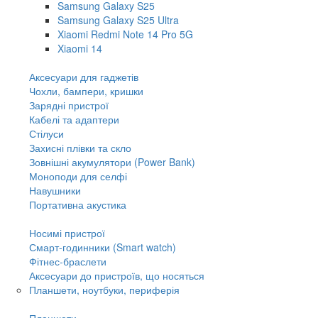
Samsung Galaxy S25
Samsung Galaxy S25 Ultra
Xiaomi Redmi Note 14 Pro 5G
Xiaomi 14
Аксесуари для гаджетів
Чохли, бампери, кришки
Зарядні пристрої
Кабелі та адаптери
Стілуси
Захисні плівки та скло
Зовнішні акумулятори (Power Bank)
Моноподи для селфі
Навушники
Портативна акустика
Носимі пристрої
Смарт-годинники (Smart watch)
Фітнес-браслети
Аксесуари до пристроїв, що носяться
Планшети, ноутбуки, периферія
Планшети