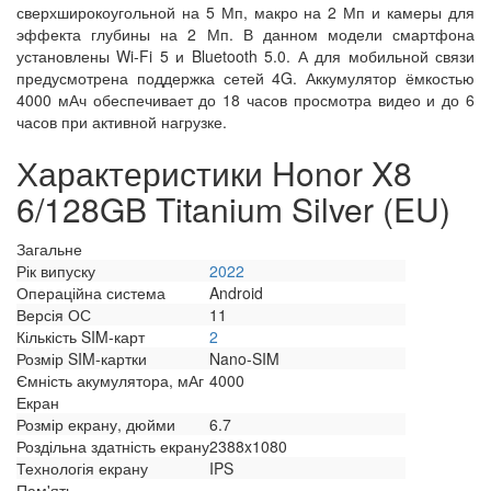
сверхширокоугольной на 5 Мп, макро на 2 Мп и камеры для
эффекта глубины на 2 Мп. В данном модели смартфона
установлены Wi-Fi 5 и Bluetooth 5.0. А для мобильной связи
предусмотрена поддержка сетей 4G. Аккумулятор ёмкостью
4000 мАч обеспечивает до 18 часов просмотра видео и до 6
часов при активной нагрузке.
Характеристики Honor X8
6/128GB Titanium Silver (EU)
Загальне
Рік випуску
2022
Операційна система
Android
Версія ОС
11
Кількість SIM-карт
2
Розмір SIM-картки
Nano-SIM
Ємність акумулятора, мАг
4000
Екран
Розмір екрану, дюйми
6.7
Роздільна здатність екрану
2388x1080
Технологія екрану
IPS
Пам'ять